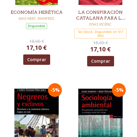
ECONOMÍA HERÉTICA
LA CONSPIRACIÓN
CATALANA PARA LA
MAX-NEEF, MANFRED
PAZ EN COLOMBIA
FISAS VICENC
Disponible
Sin Stock. Disponible en 5/7
días
18,00 €
18,00 €
17,10 €
17,10 €
Comprar
Comprar
-5%
-5%