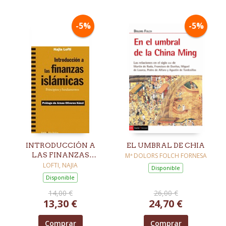
-5%
-5%
INTRODUCCIÓN A
EL UMBRAL DE CHIA
LAS FINANZAS
Mª DOLORS FOLCH FORNESA
ISLAMICAS
LOFTI, NAJIA
Disponible
Disponible
14,00 €
26,00 €
13,30 €
24,70 €
Comprar
Comprar