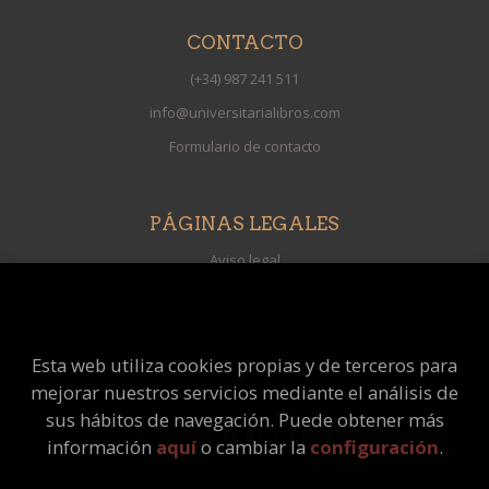
CONTACTO
(+34) 987 241 511
info@universitarialibros.com
Formulario de contacto
PÁGINAS LEGALES
Aviso legal
Condiciones de venta
Protección de datos
Política de Cookies
Esta web utiliza cookies propias y de terceros para
mejorar nuestros servicios mediante el análisis de
sus hábitos de navegación. Puede obtener más
ATENCIÓN AL CLIENTE
información
aquí
o cambiar la
configuración
.
Quiénes somos