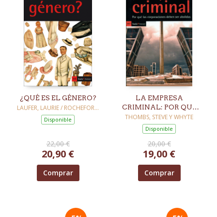
¿QUÉ ES EL GÉNERO?
LA EMPRESA
CRIMINAL: POR QUÉ
LAUFER, LAURIE / ROCHEFORT,
FLORENCE
LAS CORPORACIONES
THOMBS, STEVE Y WHYTE
Disponible
DEBEN SER ABOLIDAS
Disponible
22,00 €
20,00 €
20,90 €
19,00 €
Comprar
Comprar