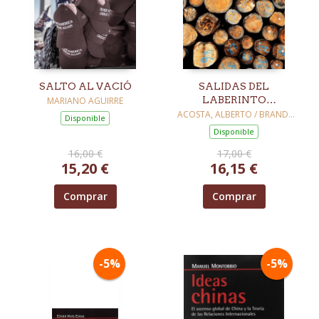
SALTO AL VACIÓ
SALIDAS DEL
LABERINTO
MARIANO AGUIRRE
CAPITALISTA
ACOSTA, ALBERTO / BRAND,
Disponible
ULRICH
Disponible
16,00 €
17,00 €
15,20 €
16,15 €
Comprar
Comprar
-5%
-5%