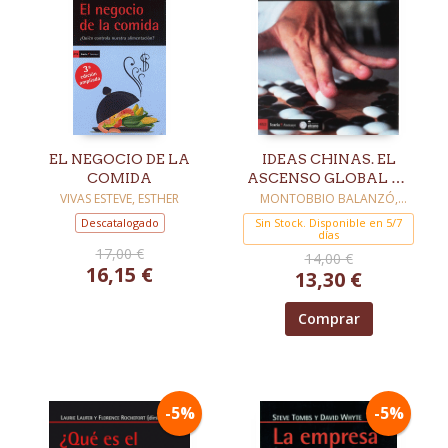
EL NEGOCIO DE LA
IDEAS CHINAS. EL
COMIDA
ASCENSO GLOBAL DE
CHINA Y LA TEORÍA
VIVAS ESTEVE, ESTHER
MONTOBBIO BALANZÓ,
MANUEL
DE LAS RELACIONES
Descatalogado
Sin Stock. Disponible en 5/7
INTERNACIONALES
días
17,00 €
14,00 €
16,15 €
13,30 €
Comprar
-5%
-5%