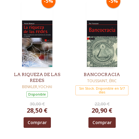
-5%
-5%
LA RIQUEZA DE LAS
BANCOCRACIA
REDES
TOUSSAINT, ÉRIC
BENKLER,YOCHAI
Sin Stock. Disponible en 5/7
días
Disponible
30,00 €
22,00 €
28,50 €
20,90 €
Comprar
Comprar