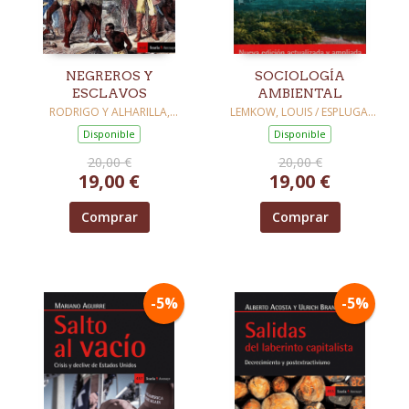
NEGREROS Y
SOCIOLOGÍA
ESCLAVOS
AMBIENTAL
RODRIGO Y ALHARILLA,
LEMKOW, LOUIS / ESPLUGA,
MARTÍN / CHAVIANO PÉREZ,
JOSEP
Disponible
Disponible
LIZBETH J.
20,00 €
20,00 €
19,00 €
19,00 €
Comprar
Comprar
-5%
-5%