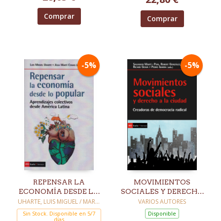
Comprar
Comprar
-5%
-5%
REPENSAR LA
MOVIMIENTOS
ECONOMÍA DESDE LO
SOCIALES Y DERECHO
POPULAR
A LA CIUDAD
UHARTE, LUIS MIGUEL / MARTI
VARIOS AUTORES
COMAS, JULIA
Sin Stock. Disponible en 5/7
Disponible
días