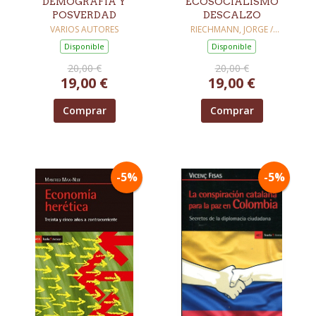
DEMOGRAFÍA Y
ECOSOCIALISMO
POSVERDAD
DESCALZO
VARIOS AUTORES
RIECHMANN, JORGE /
ALMAZAN GOMEZ, ADRIAN
Disponible
Disponible
20,00 €
20,00 €
19,00 €
19,00 €
Comprar
Comprar
-5%
-5%