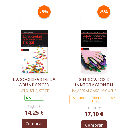
-5%
-5%
LA SOCIEDAD DE LA
SINDICATOS E
ABUNDANCIA
INMIGRACIÓN EN
FRUGAL
EUROPA, 1990-2010
LATOUCHE, SERGE
PAJARES ALONSO, MIGUEL /
JUBANY, OLGA
Disponible
Sin Stock. Disponible en 5/7
días
15,00 €
18,00 €
14,25 €
17,10 €
Comprar
Comprar