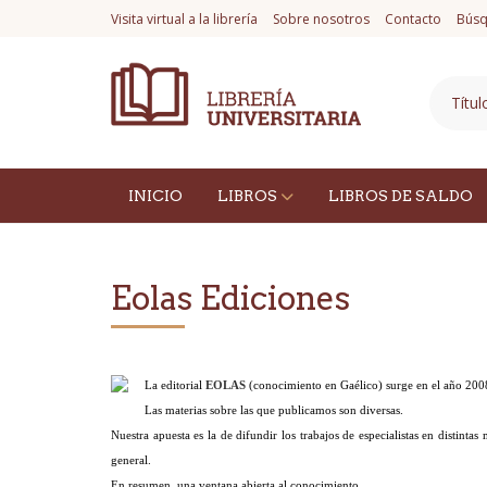
Visita virtual a la librería
Sobre nosotros
Contacto
Búsq
INICIO
LIBROS
LIBROS DE SALDO
Eolas Ediciones
La editorial
EOLAS
(conocimiento en Gaélico) surge en el año 2008
Las materias sobre las que publicamos son diversas.
Nuestra apuesta es la de difundir los trabajos de especialistas en distint
general.
En resumen, una ventana abierta al conocimiento.