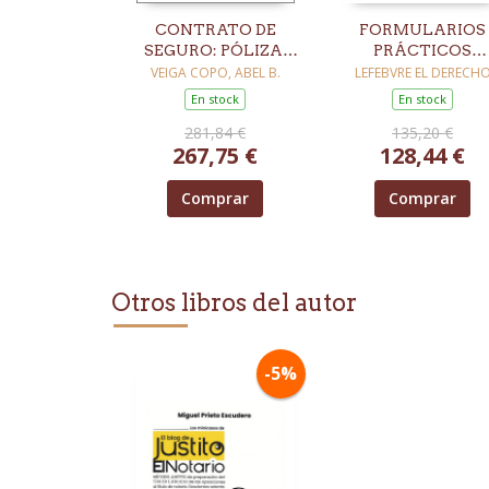
CONTRATO DE
FORMULARIOS
SEGURO: PÓLIZA,
PRÁCTICOS
DEBERES Y
CONTRATOS
VEIGA COPO, ABEL B.
LEFEBVRE EL DERECH
PRESCRIPCIÓN
MERCANTILES
En stock
En stock
2026-2027
281,84 €
135,20 €
267,75 €
128,44 €
Comprar
Comprar
Otros libros del autor
-5%