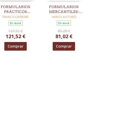
FORMULARIOS
FORMULARIOS
PRÁCTICOS
MERCANTILES:
CONCURSALES
SOCIEDADES
FRANCIS LEFEBVRE
VARIOS AUTORES
2026
En stock
En stock
127,92 €
85,28 €
121,52 €
81,02 €
Comprar
Comprar