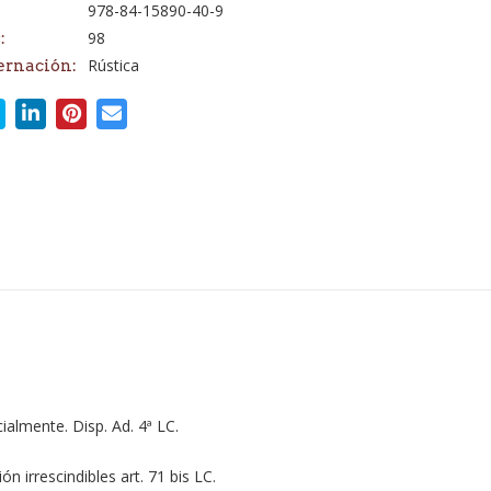
978-84-15890-40-9
98
:
Rústica
ernación:
almente. Disp. Ad. 4ª LC.
n irrescindibles art. 71 bis LC.