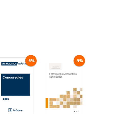
-5%
-5%