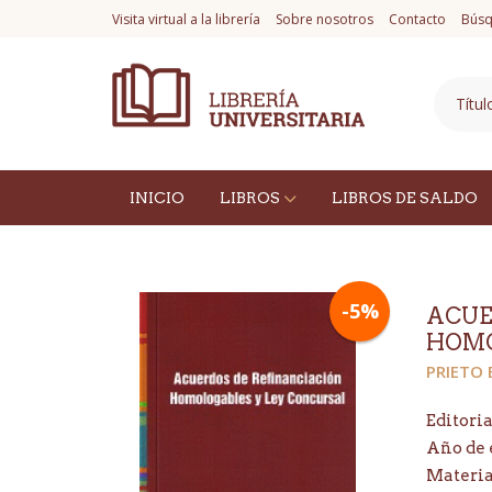
Visita virtual a la librería
Sobre nosotros
Contacto
Búsq
INICIO
LIBROS
LIBROS DE SALDO
-5%
ACUE
HOMO
PRIETO 
Editoria
Año de 
Materi