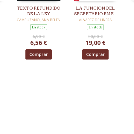
TEXTO REFUNDIDO
LA FUNCIÓN DEL
DE LA LEY
SECRETARIO EN EL
CONCURSAL. 4ª
GOBIERNO
O
CAMPUZANO, ANA BELÉN
ALVAREZ DE LINERA
GRANDA, PABLO
EDICIÓN
CORPORATIVO Y
En stock
En stock
FAMILIAR
6,90 €
20,00 €
6,56 €
19,00 €
Comprar
Comprar