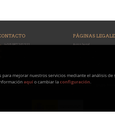
CONTACTO
PÁGINAS LEGALE
(+34) 987 241 511
Aviso legal
info@universitarialibros.com
Condiciones de venta
Formulario de contacto
Protección de datos
Política de Cookies
os para mejorar nuestros servicios mediante el análisis de 
información
aquí
o cambiar la
configuración
.
 ©
Librería Universitaria
. Todos los Derechos Reservados |
Grupo Trev
 proyecto ha recibido una ayuda extraordinaria del Ministerio de Cultura y De