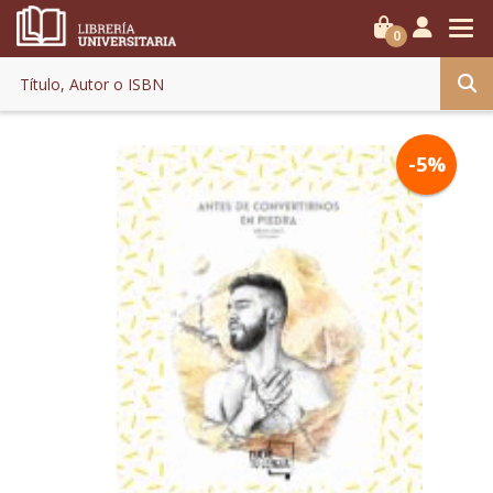
0
-5%