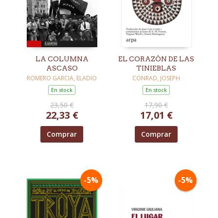
LA COLUMNA
EL CORAZÓN DE LAS
ASCASO
TINIEBLAS
ROMERO GARCIA, ELADIO
CONRAD, JOSEPH
En stock
En stock
23,50 €
17,90 €
22,33 €
17,01 €
Comprar
Comprar
-5%
-5%