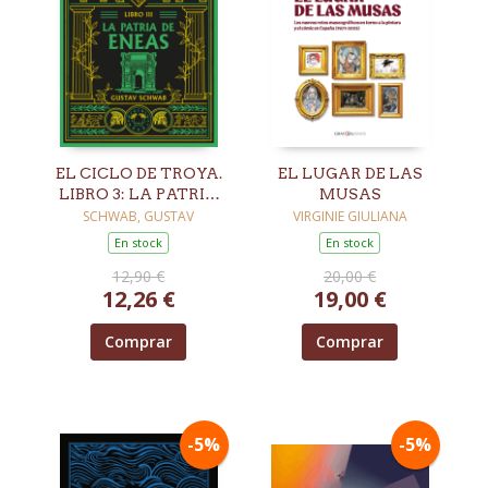
EL CICLO DE TROYA.
EL LUGAR DE LAS
LIBRO 3: LA PATRIA
MUSAS
DE ENEAS
SCHWAB, GUSTAV
VIRGINIE GIULIANA
En stock
En stock
12,90 €
20,00 €
12,26 €
19,00 €
Comprar
Comprar
-5%
-5%