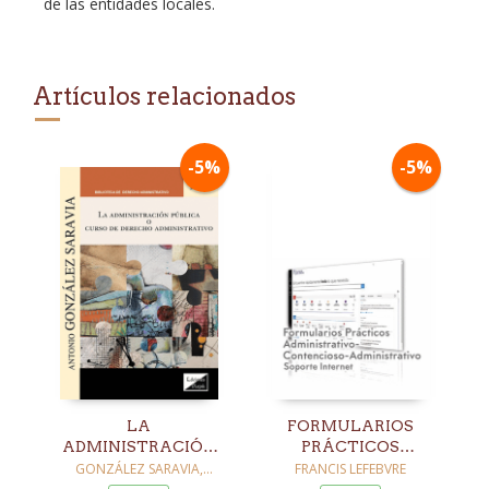
de las entidades locales.
Artículos relacionados
-5%
-5%
LA
FORMULARIOS
ADMINISTRACIÓN
PRÁCTICOS
PÚBLICA O CURSO
ADMINISTRATIVO 
GONZÁLEZ SARAVIA,
FRANCIS LEFEBVRE
ANTONIO
DE DERECHO
CONTENCIOSO