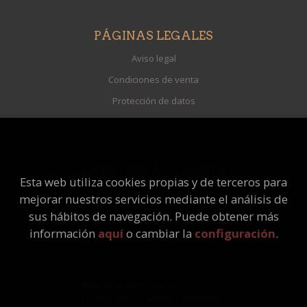
PÁGINAS LEGALES
Aviso legal
Condiciones de venta
Protección de datos
Política de Cookies
ATENCIÓN AL CLIENTE
Esta web utiliza cookies propias y de terceros para
Quiénes somos
mejorar nuestros servicios mediante el análisis de
Pedidos especiales
sus hábitos de navegación. Puede obtener más
información
aquí
o cambiar la
configuración
.
2026 ©
Librería Universitaria
. Todos los Derechos
Reservados |
Grupo Trevenque