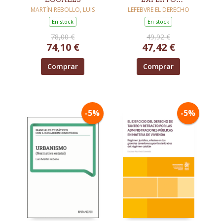
EXTRANJERÍA (7ª
MARTÍN REBOLLO, LUIS
LEFEBVRE EL DERECHO
EDICIÓN)
En stock
En stock
78,00 €
49,92 €
74,10 €
47,42 €
Comprar
Comprar
-5%
-5%