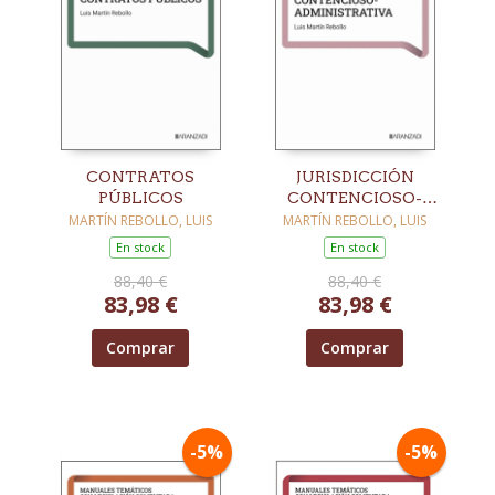
CONTRATOS
JURISDICCIÓN
PÚBLICOS
CONTENCIOSO-
ADMINISTRATIVA
MARTÍN REBOLLO, LUIS
MARTÍN REBOLLO, LUIS
En stock
En stock
88,40 €
88,40 €
83,98 €
83,98 €
Comprar
Comprar
-5%
-5%