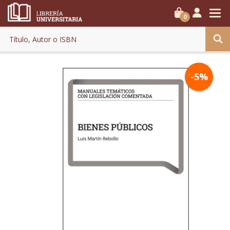
0
-5%