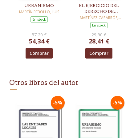
URBANISMO
EL EJERCICIO DEL
DERECHO DE
MARTÍN REBOLLO, LUIS
TANTEO Y
MARTÍNEZ CAPARRÓS,
En stock
EUGENIO
RETRACTO POR LAS
En stock
ADMINISTRACIONES
57,20 €
29,90 €
PÚBLICAS EN
54,34 €
28,41 €
MATERIA DE
VIVIENDA
Comprar
Comprar
Otros libros del autor
-5%
-5%