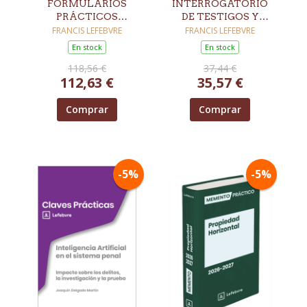
FORMULARIOS
INTERROGATORIO
PRÁCTICOS
DE TESTIGOS Y
ADMINISTRATIVO 
PERITOS
FRANCIS LEFEBVRE
FRANCIS LEFEBVRE
CONTENCIOSO
En stock
En stock
ADMINISTRATIVO
118,56 €
37,44 €
2026
112,63 €
35,57 €
Comprar
Comprar
-5%
-5%