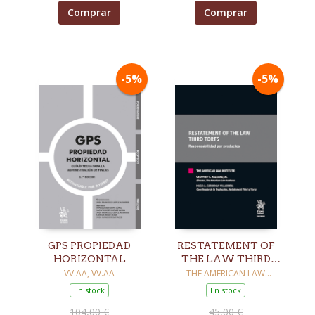
Comprar
Comprar
-5%
-5%
GPS PROPIEDAD
RESTATEMENT OF
HORIZONTAL
THE LAW THIRD
TORTS
VV.AA, VV.AA
THE AMERICAN LAW
INSTITUTE
En stock
En stock
104,00 €
45,00 €