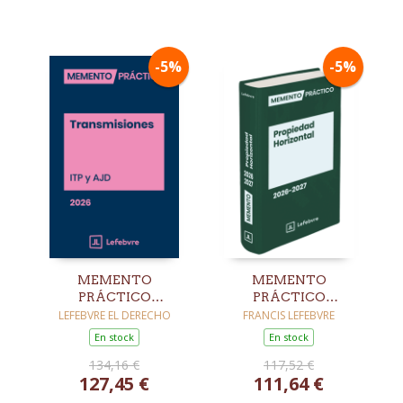
-5%
-5%
MEMENTO
MEMENTO
PRÁCTICO
PRÁCTICO
TRANSMISIONES
PROPIEDAD
LEFEBVRE EL DERECHO
FRANCIS LEFEBVRE
(ITP Y AJD) 2026
HORIZONTAL 2026-
En stock
En stock
2027
134,16 €
117,52 €
127,45 €
111,64 €