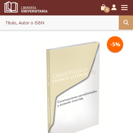
0
-5%