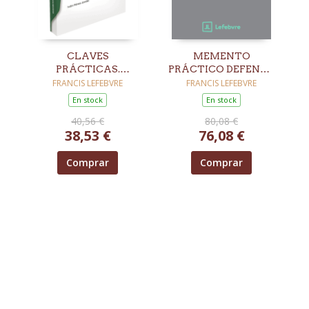
CLAVES
MEMENTO
PRÁCTICAS.
PRÁCTICO DEFENSA
VIVIENDA
DEL CONSUMIDOR
FRANCIS LEFEBVRE
FRANCIS LEFEBVRE
TURÍSTICA: MARCO
2026-2027
En stock
En stock
ADMINISTRATIVO
40,56 €
80,08 €
38,53 €
76,08 €
Comprar
Comprar