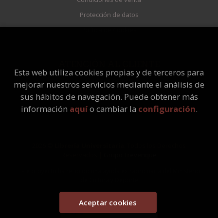
Protección de datos
Política de Cookies
ATENCIÓN AL CLIENTE
Esta web utiliza cookies propias y de terceros para
Quiénes somos
mejorar nuestros servicios mediante el análisis de
Pedidos especiales
sus hábitos de navegación. Puede obtener más
información
aquí
o cambiar la
configuración
.
2026 ©
Librería Universitaria
. Todos los Derechos
Reservados |
Grupo Trevenque
Este proyecto ha recibido una ayuda extraordinaria del Ministerio
de Cultura y Deporte
Aceptar cookies