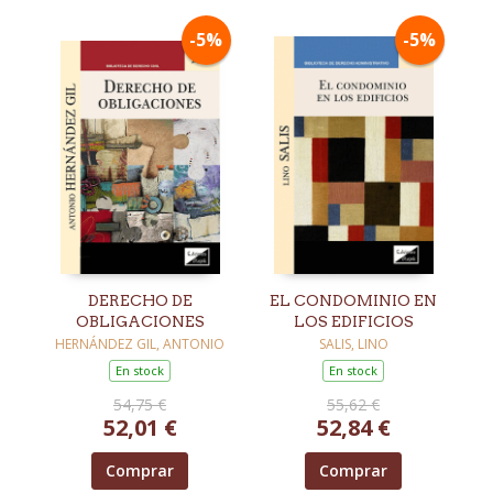
-5%
-5%
DERECHO DE
EL CONDOMINIO EN
OBLIGACIONES
LOS EDIFICIOS
HERNÁNDEZ GIL, ANTONIO
SALIS, LINO
En stock
En stock
54,75 €
55,62 €
52,01 €
52,84 €
Comprar
Comprar