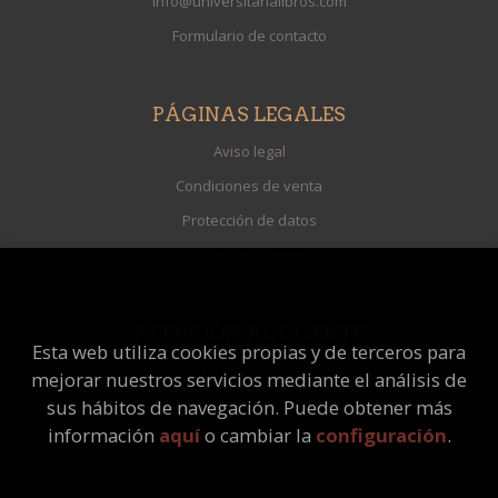
info@universitarialibros.com
Formulario de contacto
PÁGINAS LEGALES
Aviso legal
Condiciones de venta
Protección de datos
Política de Cookies
ATENCIÓN AL CLIENTE
Esta web utiliza cookies propias y de terceros para
Quiénes somos
mejorar nuestros servicios mediante el análisis de
Pedidos especiales
sus hábitos de navegación. Puede obtener más
información
aquí
o cambiar la
configuración
.