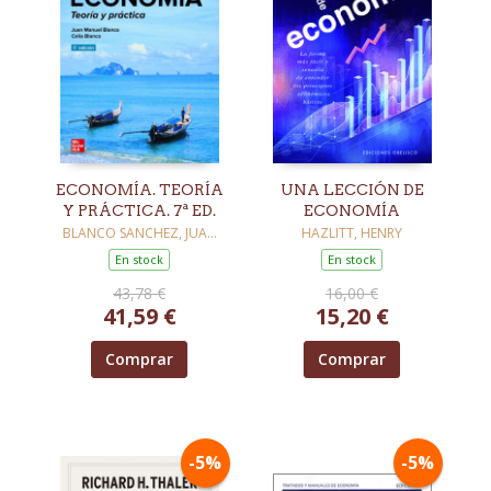
ECONOMÍA. TEORÍA
UNA LECCIÓN DE
Y PRÁCTICA. 7ª ED.
ECONOMÍA
BLANCO SANCHEZ, JUAN
HAZLITT, HENRY
MANUEL
En stock
En stock
43,78 €
16,00 €
41,59 €
15,20 €
Comprar
Comprar
-5%
-5%