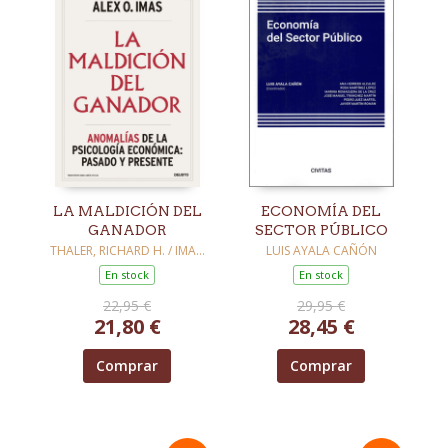
LA MALDICIÓN DEL
ECONOMÍA DEL
GANADOR
SECTOR PÚBLICO
THALER, RICHARD H. / IMAS,
LUIS AYALA CAÑÓN
ALEX O.
En stock
En stock
22,95 €
29,95 €
21,80 €
28,45 €
Comprar
Comprar