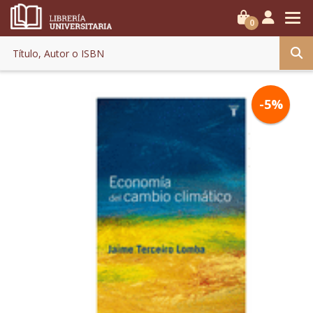
0
-5%