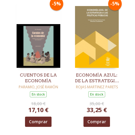
-5%
-5%
CUENTOS DE LA
ECONOMÍA AZUL:
ECONOMÍA
DE LA ESTRATEGIA
A LAS POLÍTICAS
PARAMIO, JOSÉ RAMÓN
ROJAS MARTINEZ PARETS
PÚBLICAS
En stock
En stock
18,00 €
35,00 €
17,10 €
33,25 €
Comprar
Comprar