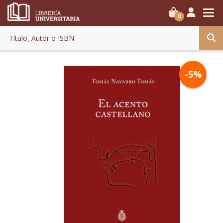
0
-5%