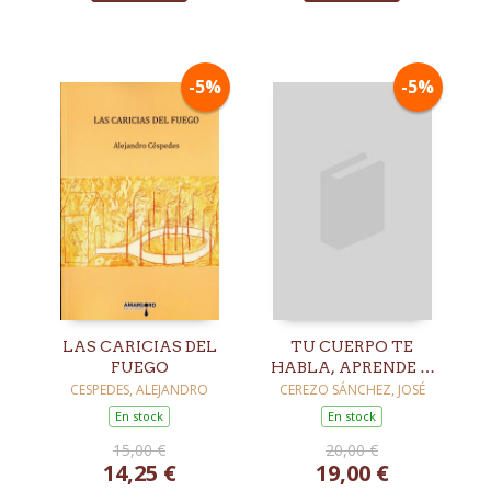
-5%
-5%
LAS CARICIAS DEL
TU CUERPO TE
FUEGO
HABLA, APRENDE A
ESCUCHARLE
CESPEDES, ALEJANDRO
CEREZO SÁNCHEZ, JOSÉ
En stock
En stock
15,00 €
20,00 €
14,25 €
19,00 €