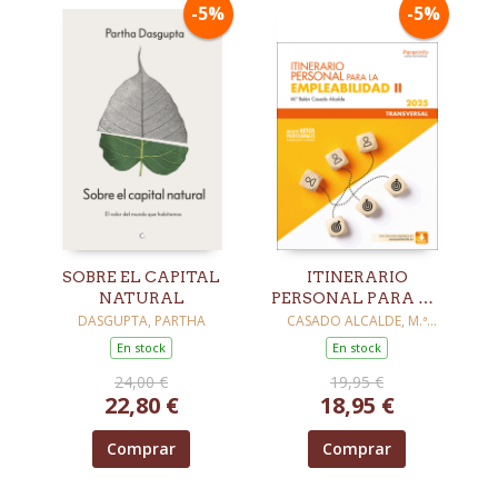
-5%
-5%
SOBRE EL CAPITAL
ITINERARIO
NATURAL
PERSONAL PARA LA
EMPLEABILIDAD II
DASGUPTA, PARTHA
CASADO ALCALDE, M.ª
BELÉN
En stock
En stock
24,00 €
19,95 €
22,80 €
18,95 €
Comprar
Comprar