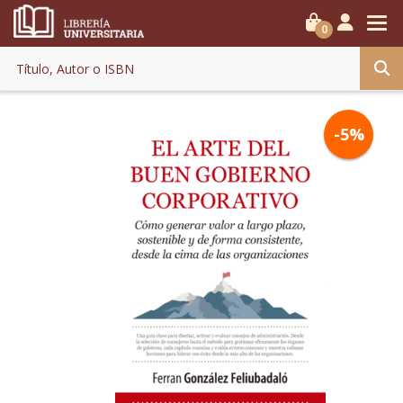
0
-5%