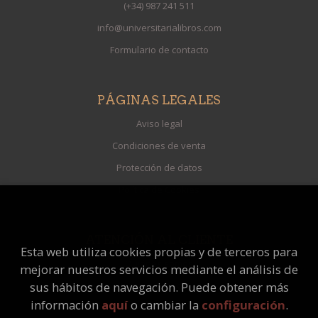
(+34) 987 241 511
info@universitarialibros.com
Formulario de contacto
PÁGINAS LEGALES
Aviso legal
Condiciones de venta
Protección de datos
Política de Cookies
ATENCIÓN AL CLIENTE
Esta web utiliza cookies propias y de terceros para
Quiénes somos
mejorar nuestros servicios mediante el análisis de
Pedidos especiales
sus hábitos de navegación. Puede obtener más
información
aquí
o cambiar la
configuración
.