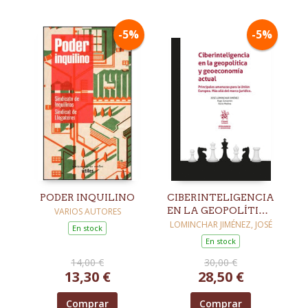
-5%
-5%
PODER INQUILINO
CIBERINTELIGENCIA
EN LA GEOPOLÍTICA
VARIOS AUTORES
Y GEOECONOMÍA
LOMINCHAR JIMÉNEZ, JOSÉ
En stock
ACTUAL
En stock
14,00 €
30,00 €
13,30 €
28,50 €
Comprar
Comprar