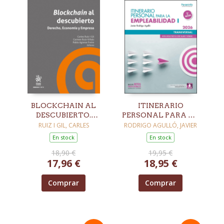
BLOCKCHAIN AL
ITINERARIO
DESCUBIERTO.
PERSONAL PARA LA
DERECHO,
EMPLEABILIDAD I
RUIZ I GIL, CARLES
RODRIGO AGULLÓ, JAVIER
ECONOMÍA Y
(EDICIÓN 2026)
En stock
En stock
EMPRESA
18,90 €
19,95 €
17,96 €
18,95 €
Comprar
Comprar