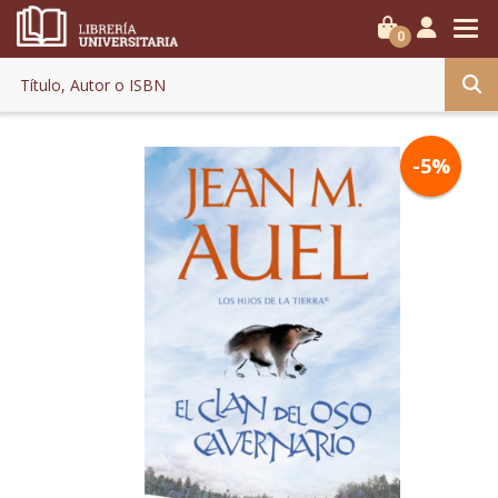
0
-5%