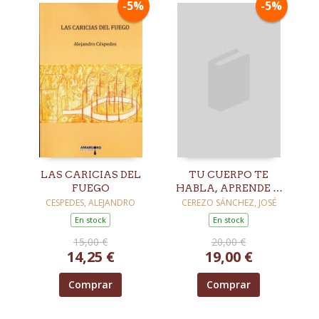
-5%
-5%
LAS CARICIAS DEL
TU CUERPO TE
FUEGO
HABLA, APRENDE A
ESCUCHARLE
CESPEDES, ALEJANDRO
CEREZO SÁNCHEZ, JOSÉ
En stock
En stock
15,00 €
20,00 €
14,25 €
19,00 €
Comprar
Comprar