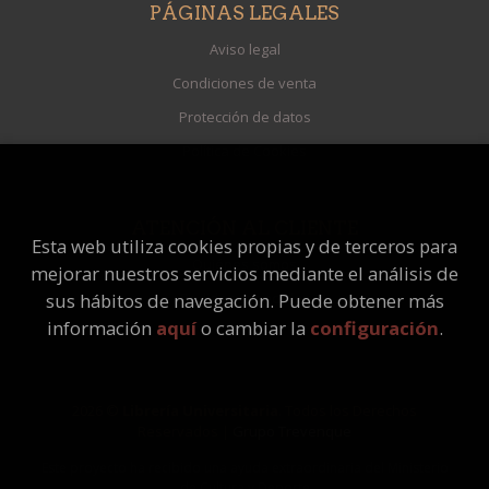
PÁGINAS LEGALES
Aviso legal
Condiciones de venta
Protección de datos
Política de Cookies
ATENCIÓN AL CLIENTE
Esta web utiliza cookies propias y de terceros para
Quiénes somos
mejorar nuestros servicios mediante el análisis de
Pedidos especiales
sus hábitos de navegación. Puede obtener más
información
aquí
o cambiar la
configuración
.
2026 ©
Librería Universitaria
. Todos los Derechos
Reservados |
Grupo Trevenque
Este proyecto ha recibido una ayuda extraordinaria del Ministerio
de Cultura y Deporte