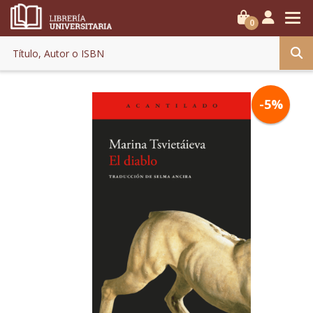
0
-5%