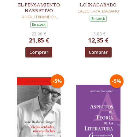
EL PENSAMIENTO
LO INACABADO
NARRATIVO
CALVO HAYA, MARIANO
ARIZA, FERNANDO /
En stock
HERRERO, MIGUEL
En stock
23,00 €
13,00 €
21,85 €
12,35 €
Comprar
Comprar
-5%
-5%