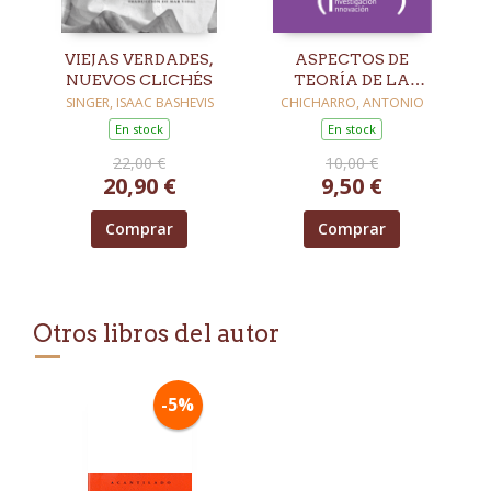
VIEJAS VERDADES,
ASPECTOS DE
NUEVOS CLICHÉS
TEORÍA DE LA
LITERATURA:
SINGER, ISAAC BASHEVIS
CHICHARRO, ANTONIO
(INSTITUCIONALIZACIÓN,
En stock
En stock
INVESTIGACIÓN,
22,00 €
10,00 €
INNOVACIÓN)
20,90 €
9,50 €
Comprar
Comprar
Otros libros del autor
-5%