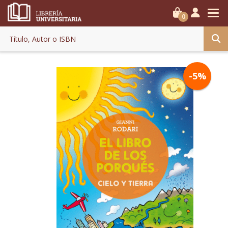
0
-5%