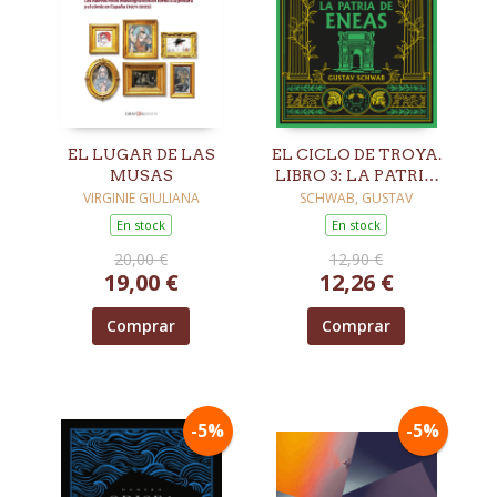
EL LUGAR DE LAS
EL CICLO DE TROYA.
MUSAS
LIBRO 3: LA PATRIA
DE ENEAS
VIRGINIE GIULIANA
SCHWAB, GUSTAV
En stock
En stock
20,00 €
12,90 €
19,00 €
12,26 €
Comprar
Comprar
-5%
-5%