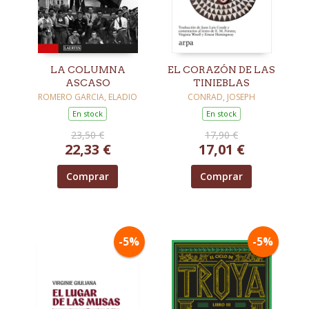
LA COLUMNA
EL CORAZÓN DE LAS
ASCASO
TINIEBLAS
ROMERO GARCIA, ELADIO
CONRAD, JOSEPH
En stock
En stock
23,50 €
17,90 €
22,33 €
17,01 €
Comprar
Comprar
-5%
-5%