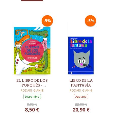
-5%
-5%
EL LIBRO DE LOS
LIBRO DE LA
PORQUÉS -
FANTASÍA
ANIMALES
RODARI, GIANNI
RODARI, GIANNI
Disponible
Agotado
8,95 €
22,00 €
8,50 €
20,90 €