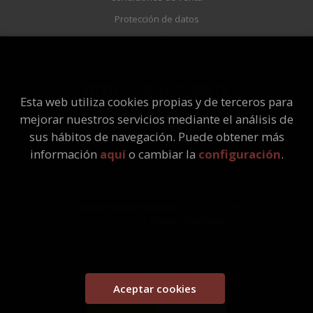
Protección de datos
Política de Cookies
ATENCIÓN AL CLIENTE
Esta web utiliza cookies propias y de terceros para
Quiénes somos
mejorar nuestros servicios mediante el análisis de
Pedidos especiales
sus hábitos de navegación. Puede obtener más
información
aquí
o cambiar la
configuración
.
2026 ©
Librería Universitaria
. Todos los Derechos
Reservados |
Grupo Trevenque
Este proyecto ha recibido una ayuda extraordinaria del Ministerio
de Cultura y Deporte
Aceptar cookies