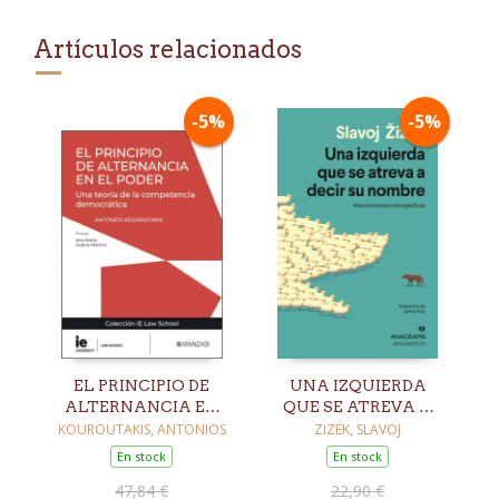
Artículos relacionados
-5%
-5%
EL PRINCIPIO DE
UNA IZQUIERDA
ALTERNANCIA EN
QUE SE ATREVA A
EL PODER
DECIR SU NOMBRE
KOUROUTAKIS, ANTONIOS
ZIZEK, SLAVOJ
En stock
En stock
47,84 €
22,90 €