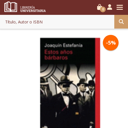
0
-5%