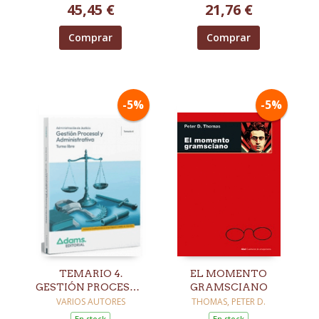
45,45 €
21,76 €
Comprar
Comprar
-5%
-5%
TEMARIO 4.
EL MOMENTO
GESTIÓN PROCESAL
GRAMSCIANO
Y ADMINISTRATIVA.
VARIOS AUTORES
THOMAS, PETER D.
TURNO LIBRE
En stock
En stock