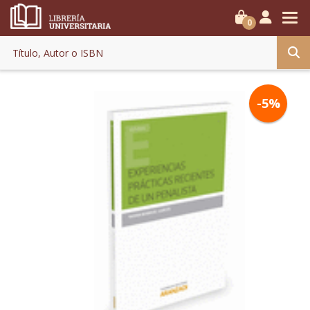
0
-5%