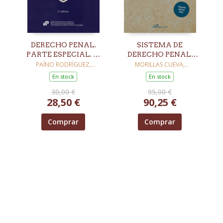
DERECHO PENAL.
SISTEMA DE
PARTE ESPECIAL. 5ª
DERECHO PENAL.
ED.
PARTE GENERAL. 2ª
PAÍNO RODRÍGUEZ,
MORILLAS CUEVA,
FRANCISCO JAVIER
LORENZO
ED.
En stock
En stock
30,00 €
95,00 €
28,50 €
90,25 €
Comprar
Comprar