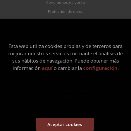
Condiciones de venta
Protección de datos
Política de Cookies
ATENCIÓN AL CLIENTE
Esta web utiliza cookies propias y de terceros para
Quiénes somos
mejorar nuestros servicios mediante el análisis de
Pedidos especiales
sus hábitos de navegación. Puede obtener más
información
aquí
o cambiar la
configuración
.
2026 ©
Librería Universitaria
. Todos los Derechos
Reservados |
Grupo Trevenque
Este proyecto ha recibido una ayuda extraordinaria del Ministerio
de Cultura y Deporte
Aceptar cookies