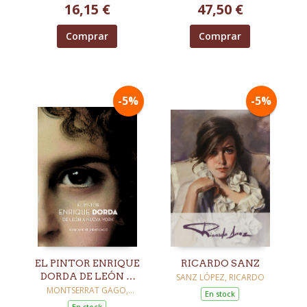
16,15 €
47,50 €
Comprar
Comprar
-5%
-5%
EL PINTOR ENRIQUE
RICARDO SANZ
DORDA DE LEÓN A
SANZ LÓPEZ, RICARDO
NUEVA YORK
MONTSERRAT GAGO,
En stock
PABLO
En stock