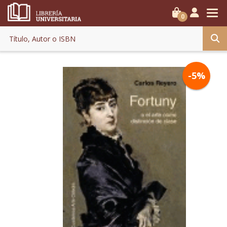
0
-5%