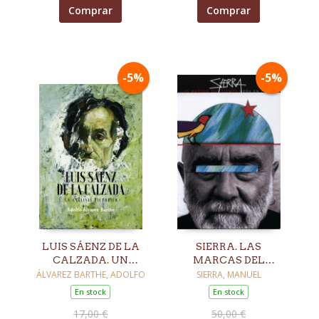
Comprar
Comprar
-5%
-5%
LUIS SÁENZ DE LA
SIERRA. LAS
CALZADA. UN
MARCAS DEL
ANÁLISIS
TIEMPO
ÁLVAREZ BARTHE, ADOLFO
SIERRA, MANUEL
PICTÓRICO
En stock
En stock
17,00 €
50,00 €