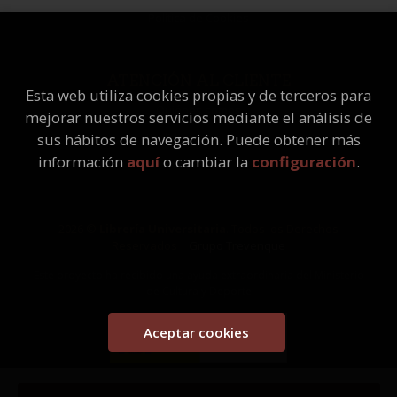
Política de Cookies
ATENCIÓN AL CLIENTE
Esta web utiliza cookies propias y de terceros para
Quiénes somos
mejorar nuestros servicios mediante el análisis de
Pedidos especiales
sus hábitos de navegación. Puede obtener más
información
aquí
o cambiar la
configuración
.
2026 ©
Librería Universitaria
. Todos los Derechos
Reservados |
Grupo Trevenque
Este proyecto ha recibido una ayuda extraordinaria del Ministerio
de Cultura y Deporte
Aceptar cookies