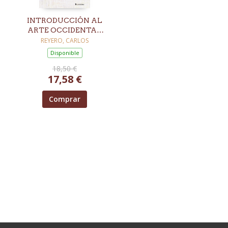
INTRODUCCIÓN AL
ARTE OCCIDENTAL
DEL SIGLO XIX
REYERO, CARLOS
Disponible
18,50 €
17,58 €
Comprar