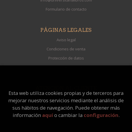
Formulario de contacto
PÁGINAS LEGALES
Aviso legal
Condiciones de venta
Protección de datos
Política de Cookies
ATENCIÓN AL CLIENTE
Esta web utiliza cookies propias y de terceros para
Quiénes somos
mejorar nuestros servicios mediante el análisis de
Pedidos especiales
sus hábitos de navegación. Puede obtener más
información
aquí
o cambiar la
configuración
.