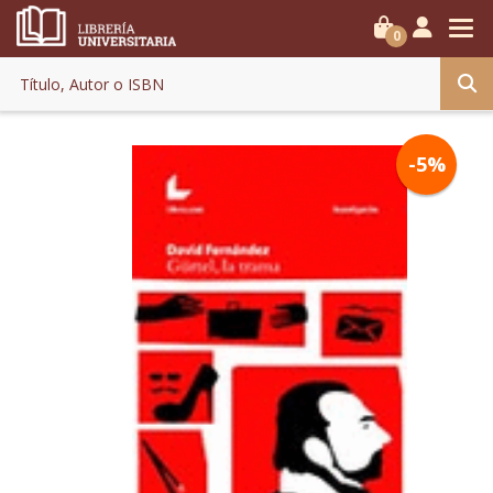
0
-5%