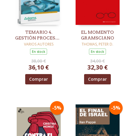
TEMARIO 4.
EL MOMENTO
GESTIÓN PROCESAL
GRAMSCIANO
Y ADMINISTRATIVA.
VARIOS AUTORES
THOMAS, PETER D.
TURNO LIBRE
En stock
En stock
38,00 €
34,00 €
36,10 €
32,30 €
Comprar
Comprar
-5%
-5%