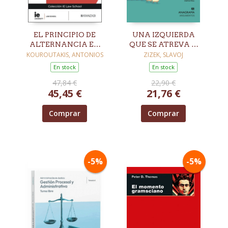
EL PRINCIPIO DE
UNA IZQUIERDA
ALTERNANCIA EN
QUE SE ATREVA A
EL PODER
DECIR SU NOMBRE
KOUROUTAKIS, ANTONIOS
ZIZEK, SLAVOJ
En stock
En stock
47,84 €
22,90 €
45,45 €
21,76 €
Comprar
Comprar
-5%
-5%