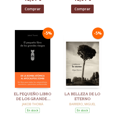
Comprar
Comprar
-5%
-5%
EL PEQUEÑO LIBRO
LA BELLEZA DE LO
DE LOS GRANDES
ETERNO
RIESGOS
JAKOB THOMÄ
BARRERO, MIGUEL
En stock
En stock