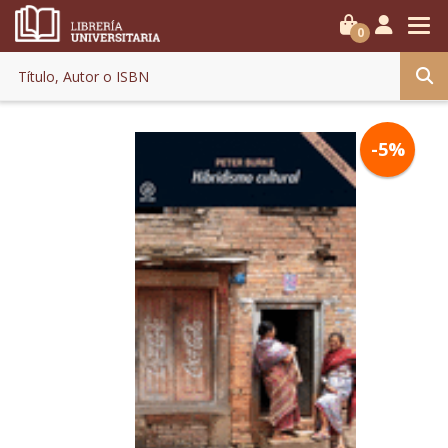
0
-5%