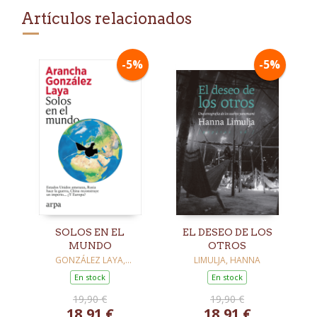
Artículos relacionados
-5%
-5%
SOLOS EN EL
EL DESEO DE LOS
MUNDO
OTROS
GONZÁLEZ LAYA,
LIMULJA, HANNA
ARANCHA
En stock
En stock
19,90 €
19,90 €
18,91 €
18,91 €