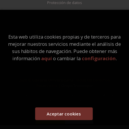
Protección de datos
Política de Cookies
ATENCIÓN AL CLIENTE
Esta web utiliza cookies propias y de terceros para
Quiénes somos
mejorar nuestros servicios mediante el análisis de
Pedidos especiales
sus hábitos de navegación. Puede obtener más
información
aquí
o cambiar la
configuración
.
2026 ©
Librería Universitaria
. Todos los Derechos
Reservados |
Grupo Trevenque
Este proyecto ha recibido una ayuda extraordinaria del Ministerio
de Cultura y Deporte
Aceptar cookies