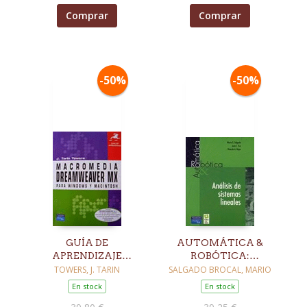
Comprar
Comprar
-50%
-50%
GUÍA DE
AUTOMÁTICA &
APRENDIZAJE
ROBÓTICA:
MACROMEDIA
ANÁLISIS DE
TOWERS, J. TARIN
SALGADO BROCAL, MARIO
DREAMWEAVER MX
SISTEMAS
En stock
En stock
2004 PARA
LINEALES