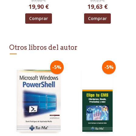
39,80 €
39,25 €
WINDOWS Y
19,90 €
19,63 €
MACINTOSH
Comprar
Comprar
Otros libros del autor
-5%
-5%