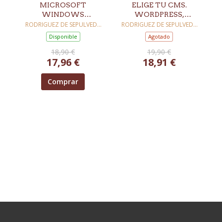
MICROSOFT
ELIGE TU CMS.
WINDOWS
WORDPRESS,
POWERSHELL
MOODLE,
RODRIGUEZ DE SEPULVEDA
RODRIGUEZ DE SEPULVEDA
MAILLO, DAVID
MAILLO, DAVID
PRESTASHOP Y MÁS
Disponible
Agotado
18,90 €
19,90 €
17,96 €
18,91 €
Comprar