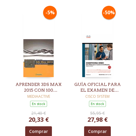
-5%
-50%
APRENDER 3DS MAX
GUÍA OFICIAL PARA
2015 CON 100
EL EXAMEN DE
EJERCICIOS
CERTIFICACIÓN
MEDIAACTIVE
CISCO SYSTEM
PRÁCTICOS
CCENT/CCNA ICND1
En stock
En stock
2ª EED
21,40 €
55,95 €
20,33 €
27,98 €
Comprar
Comprar