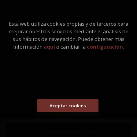
ATENCIÓN AL CLIENTE
Esta web utiliza cookies propias y de terceros para
Quiénes somos
mejorar nuestros servicios mediante el análisis de
Pedidos especiales
sus hábitos de navegación. Puede obtener más
información
aquí
o cambiar la
configuración
.
2026 ©
Librería Universitaria
. Todos los Derechos
Reservados |
Grupo Trevenque
Este proyecto ha recibido una ayuda extraordinaria del Ministerio
de Cultura y Deporte
Aceptar cookies
Añadir a mi cesta