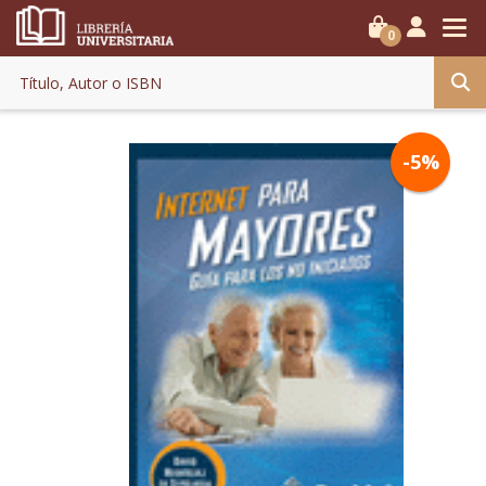
0
-5%