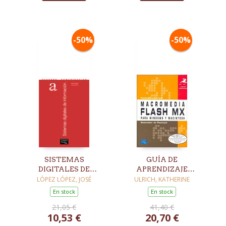
-50%
-50%
SISTEMAS
GUÍA DE
DIGITALES DE
APRENDIZAJE
INFORMACIÓN
MACROMEDIA
LÓPEZ LÓPEZ, JOSÉ
ULRICH, KATHERINE
FLASH PARA
En stock
En stock
WINDOWS Y
21,05 €
41,40 €
MACINTOSH
10,53 €
20,70 €