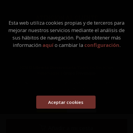
ATENCIÓN AL CLIENTE
Esta web utiliza cookies propias y de terceros para
Quiénes somos
mejorar nuestros servicios mediante el análisis de
Pedidos especiales
sus hábitos de navegación. Puede obtener más
información
aquí
o cambiar la
configuración
.
2026 ©
Librería Universitaria
. Todos los Derechos
Reservados |
Grupo Trevenque
Este proyecto ha recibido una ayuda extraordinaria del Ministerio
de Cultura y Deporte
Aceptar cookies
Añadir a mi cesta