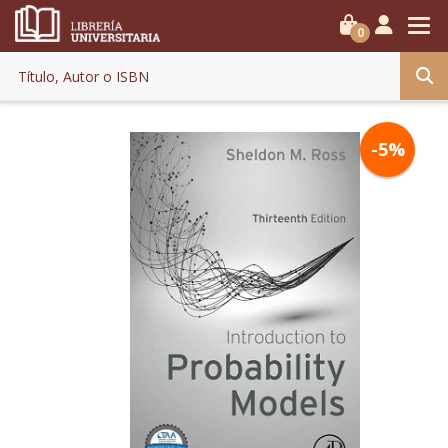
0
-5%