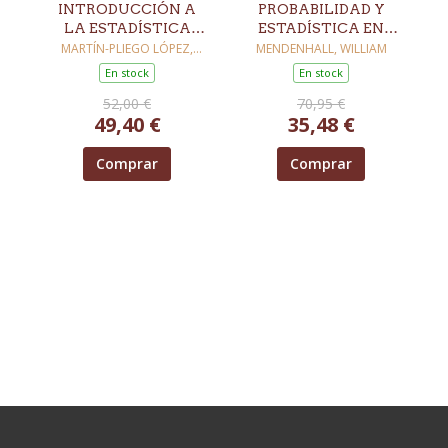
INTRODUCCIÓN A
PROBABILIDAD Y
LA ESTADÍSTICA
ESTADÍSTICA EN
ECONÓMICA Y
INGENIERÍA Y
MARTÍN-PLIEGO LÓPEZ,
MENDENHALL, WILLIAM
FRANCISCO JAVIER
EMPRESARIAL.
CIENCIAS 4ª ED
En stock
En stock
TEORÍA Y
52,00 €
70,95 €
PRÁCTICA 3ª ED
49,40 €
35,48 €
Comprar
Comprar