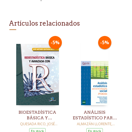
Artículos relacionados
-5%
-5%
BIOESTADÍSTICA
ANÁLISIS
BÁSICA Y
ESTADÍSTICO PARA
AVANZADA CON R
LA INVESTIGACIÓN
QUESADA RICO, JOSÉ
ALMAZÁN LLORENTE,
ANTONIO
ALEJANDRO
SOCIAL. 2ª ED
En stock
En stock