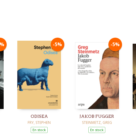
5%
-5%
-5%
ODISEA
JAKOB FUGGER
FRY, STEPHEN
STEINMETZ, GREG
En stock
En stock