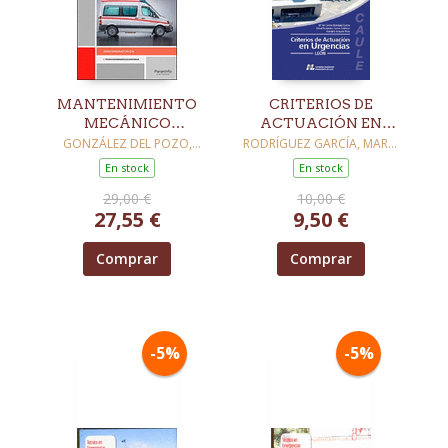
MANTENIMIENTO
CRITERIOS DE
MECÁNICO
ACTUACIÓN EN
PREVENTIVO DEL
URGENCIAS LEÓN
GONZÁLEZ DEL POZO,
RODRÍGUEZ GARCÍA, MARÍA
JORGE
DEL CARMEN / FERNÁNDEZ-
VEHICULO
En stock
En stock
SAMOS GUTIÉRREZ, RAFAEL
29,00 €
10,00 €
27,55 €
9,50 €
Comprar
Comprar
-5%
-5%