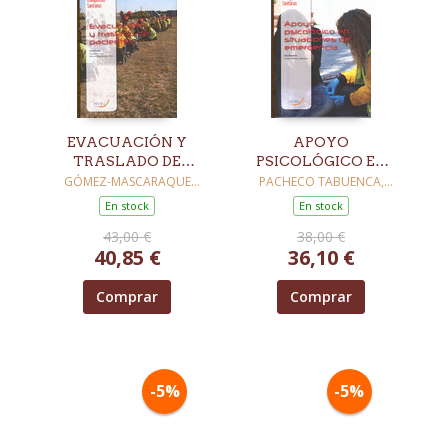
EVACUACIÓN Y
APOYO
TRASLADO DE
PSICOLÓGICO EN
PACIENTES
SITUACIONES DE
GÓMEZ-MASCARAQUE
PACHECO TABUENCA,
PÉREZ, FRANCISCO JOSÉ /
TERESA / BARBOLLA
EMERGENCIA
En stock
En stock
BARBOLLA GARCÍA, JUAN
GARCÍA, JUAN ANTONIO /
ANTONIO
GÓMEZ-MASCARAQUE
43,00 €
38,00 €
PÉREZ, FRANCISCO JOSÉ
40,85 €
36,10 €
Comprar
Comprar
-5%
-5%