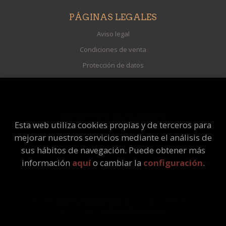
PÁGINAS LEGALES
Aviso legal
Condiciones de venta
Protección de datos
Política de Cookies
ATENCIÓN AL CLIENTE
Esta web utiliza cookies propias y de terceros para
Quiénes somos
mejorar nuestros servicios mediante el análisis de
Pedidos especiales
sus hábitos de navegación. Puede obtener más
información
aquí
o cambiar la
configuración
.
2026 ©
Librería Universitaria
. Todos los Derechos
Reservados |
Grupo Trevenque