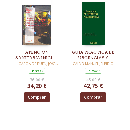
ATENCIÓN
GUÍA PRÁCTICA DE
SANITARIA INICIAL
URGENCIAS Y
EN SITUACIONES DE
EMERGENCIAS
GARCÍA DE BUEN, JOSÉ
CALVO MANUEL, ELPIDIO
MARÍA / GÓMEZ-
EMERGENCIA
En stock
En stock
MASCARAQUE PÉREZ,
FRANCISCO JOSÉ /
36,00 €
45,00 €
BARBOLLA GARCÍA, JUAN
34,20 €
42,75 €
ANTONIO
Comprar
Comprar