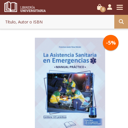
0
-5%