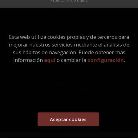
Protección de datos
Política de Cookies
ATENCIÓN AL CLIENTE
Esta web utiliza cookies propias y de terceros para
Quiénes somos
mejorar nuestros servicios mediante el análisis de
Pedidos especiales
sus hábitos de navegación. Puede obtener más
información
aquí
o cambiar la
configuración
.
2026 ©
Librería Universitaria
. Todos los Derechos
Reservados |
Grupo Trevenque
Este proyecto ha recibido una ayuda extraordinaria del Ministerio
de Cultura y Deporte
Aceptar cookies