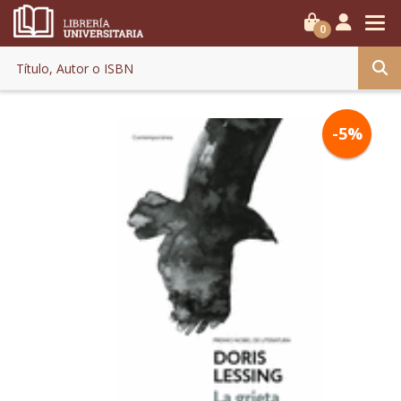
0
-5%