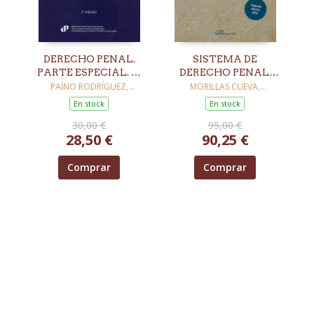
DERECHO PENAL.
SISTEMA DE
PARTE ESPECIAL. 5ª
DERECHO PENAL.
ED.
PARTE GENERAL. 2ª
PAÍNO RODRÍGUEZ,
MORILLAS CUEVA,
FRANCISCO JAVIER
LORENZO
ED.
En stock
En stock
30,00 €
95,00 €
28,50 €
90,25 €
Comprar
Comprar