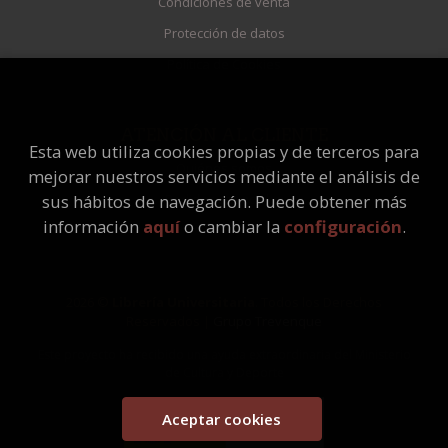
Condiciones de venta
Protección de datos
Política de Cookies
ATENCIÓN AL CLIENTE
Esta web utiliza cookies propias y de terceros para
Quiénes somos
mejorar nuestros servicios mediante el análisis de
Pedidos especiales
sus hábitos de navegación. Puede obtener más
información
aquí
o cambiar la
configuración
.
2026 ©
Librería Universitaria
. Todos los Derechos
Reservados |
Grupo Trevenque
Este proyecto ha recibido una ayuda extraordinaria del Ministerio
de Cultura y Deporte
Aceptar cookies