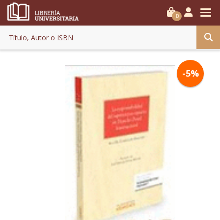
0
-5%