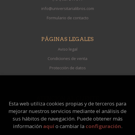
info@universitarialibros.com
Formulario de contacto
PÁGINAS LEGALES
Aviso legal
Condiciones de venta
Protección de datos
Política de Cookies
ATENCIÓN AL CLIENTE
Esta web utiliza cookies propias y de terceros para
Quiénes somos
mejorar nuestros servicios mediante el análisis de
Pedidos especiales
sus hábitos de navegación. Puede obtener más
información
aquí
o cambiar la
configuración
.