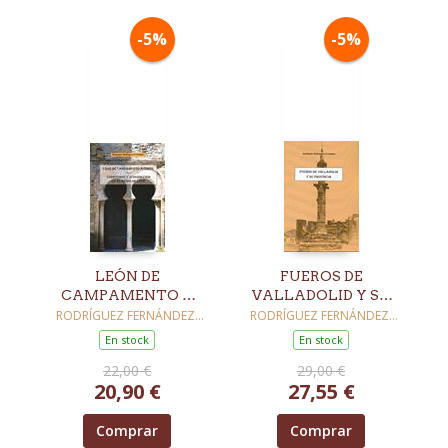
-5%
-5%
LEÓN DE
FUEROS DE
CAMPAMENTO A
VALLADOLID Y SU
CORTE /
PROVINCIA
RODRÍGUEZ FERNÁNDEZ,
RODRÍGUEZ FERNÁNDEZ,
JUSTINIANO
JUSTINIANO
TERRITORIO Y
En stock
En stock
JURISDICCIÓN EN EL
22,00 €
29,00 €
REINO DE LEÓN
20,90 €
27,55 €
Comprar
Comprar