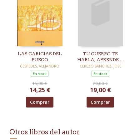
LAS CARICIAS DEL
TU CUERPO TE
FUEGO
HABLA, APRENDE A
ESCUCHARLE
CESPEDES, ALEJANDRO
CEREZO SÁNCHEZ, JOSÉ
En stock
En stock
15,00 €
20,00 €
14,25 €
19,00 €
Comprar
Comprar
Otros libros del autor