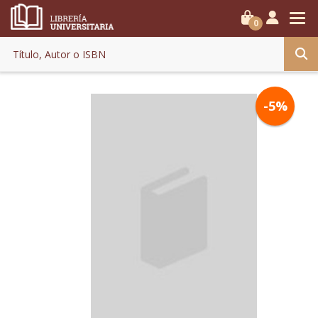
0
-5%