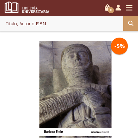
0
-5%