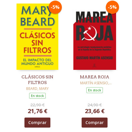
-5%
-5%
CLÁSICOS SIN
MAREA ROJA
FILTROS
MARTÍN ASENSIO,
GUSTAVO
BEARD, MARY
En stock
En stock
22,90 €
24,90 €
21,76 €
23,66 €
Comprar
Comprar