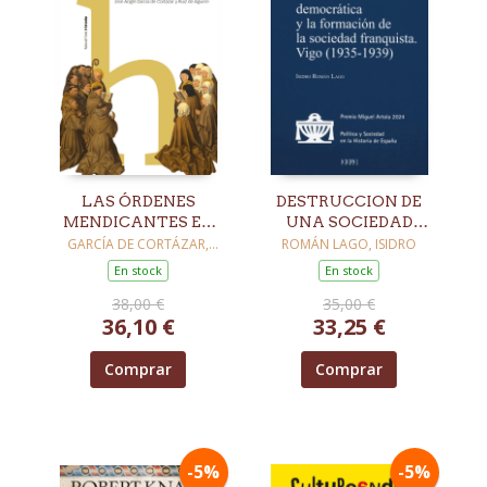
LAS ÓRDENES
DESTRUCCION DE
MENDICANTES EN
UNA SOCIEDAD
LA ESPAÑA
DEMOCRATICA Y LA
GARCÍA DE CORTÁZAR,
ROMÁN LAGO, ISIDRO
FERNANDO
MEDIEVAL (AÑOS
FORMACION DE
En stock
En stock
1217-1479)
38,00 €
35,00 €
36,10 €
33,25 €
Comprar
Comprar
-5%
-5%