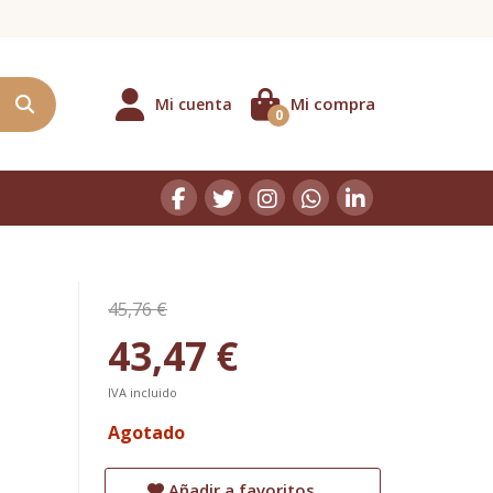
Mi compra
Mi cuenta
0
45,76 €
43,47 €
IVA incluido
Agotado
Añadir a favoritos