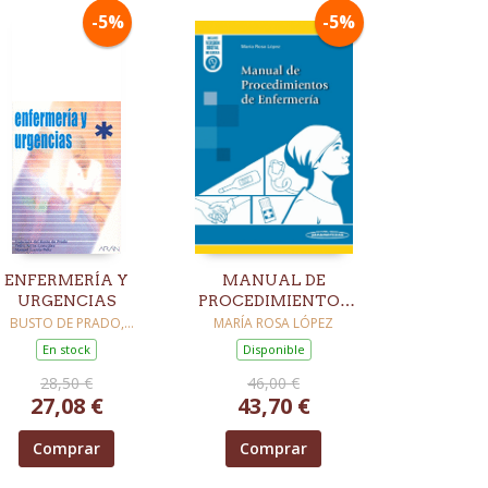
-5%
-5%
ENFERMERÍA Y
MANUAL DE
URGENCIAS
PROCEDIMIENTOS
DE ENFERMERÍA
BUSTO DE PRADO,
MARÍA ROSA LÓPEZ
FRANCISCO DEL
En stock
Disponible
28,50 €
46,00 €
27,08 €
43,70 €
Comprar
Comprar