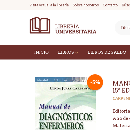
Visita virtual a la librería
Sobre nosotros
Contacto
Búsq
INICIO
LIBROS
LIBROS DE SALDO
-5%
MANU
15ª ED
CARPEN
Editoria
Año de 
Materi