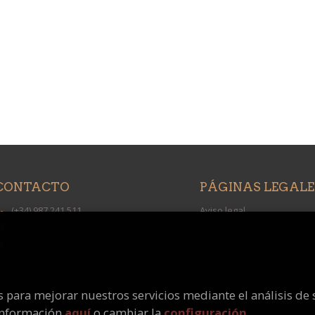
CONTACTO
PÁGINAS LEGALE
(+34) 987 241 511
Aviso legal
info@universitarialibros.com
Condiciones de venta
Formulario de contacto
Protección de datos
Política de Cookies
os para mejorar nuestros servicios mediante el análisis de 
información
aquí
o cambiar la
configuración
.