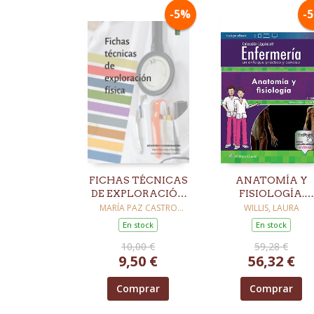
-5%
-
FICHAS TÉCNICAS
ANATOMÍA Y
DE EXPLORACIÓN
FISIOLOGÍA.
FÍSICA
ENFERMERÍA U
MARÍA PAZ CASTRO
WILLIS, LAURA
GONZÁLEZ (COORD.)
ENFOQUE
En stock
En stock
PRÁCTICO Y
10,00 €
59,28 €
CONCISO
9,50 €
56,32 €
Comprar
Comprar