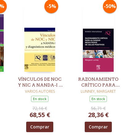
5%
-5%
-50%
VÍNCULOS DE NOC
RAZONAMIENTO
Y NIC A NANDA-I Y
CRÍTICO PARA
N
DIAGNÓSTICOS
ALCANZAR
VARIOS AUTORES
LUNNEY, MARGARET
MÉDICOS. 3ª ED
RESULTADOS DE
En stock
En stock
SALUD POSITIVOS
72,16 €
56,71 €
68,55 €
28,36 €
Comprar
Comprar