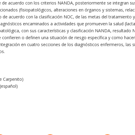
e de acuerdo con los criterios NANDA, posteriormente se integran sus 
ionados (fisiopatológicos, alteraciones en órganos y sistemas, relac
ado de acuerdo con la clasificación NOC, de las metas del tratamiento 
iagnósticos encaminados a actividades que promueven la salud (lactan
e patológica, con sus características y clasificación NANDA, resultado
 confieren o definen una situación de riesgo específica y como hacerle
integración en cuatro secciones de los diagnósticos enfermeros, las s
os.
e Carpenito)
 (español)