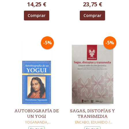
14,25 €
23,75 €
Comprar
Comprar
-5%
-5%
AUTOBIOGRAFÍA DE
SAGAS, DISTOPÍAS Y
UN YOGI
TRANSMEDIA
YOGANANDA,
ENCABO, EDUARDO /
PARAMHANSA
URRACO, MARIANO