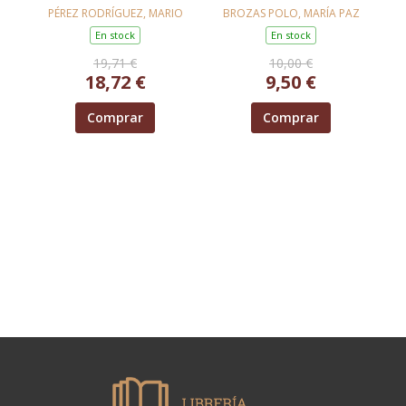
TIEMPOS DIFÍCILES
APRENDIZAJE (CD)
PÉREZ RODRÍGUEZ, MARIO
BROZAS POLO, MARÍA PAZ
En stock
En stock
19,71 €
10,00 €
18,72 €
9,50 €
Comprar
Comprar