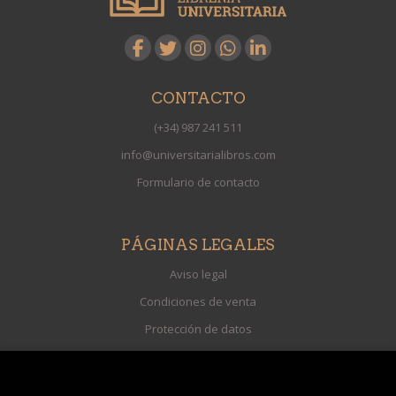
CONTACTO
(+34) 987 241 511
info@universitarialibros.com
Formulario de contacto
PÁGINAS LEGALES
Aviso legal
Condiciones de venta
Protección de datos
Política de Cookies