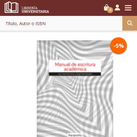
0
-5%