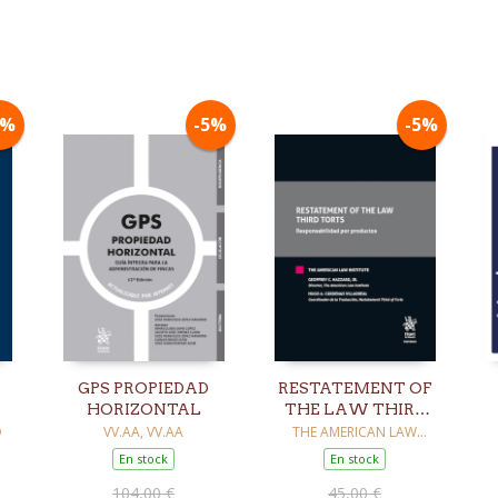
5%
-5%
-5%
GPS PROPIEDAD
RESTATEMENT OF
HORIZONTAL
THE LAW THIRD
S
TORTS
O
VV.AA, VV.AA
THE AMERICAN LAW
INSTITUTE
En stock
En stock
104,00 €
45,00 €