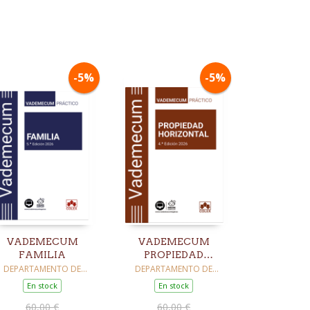
-5%
-5%
VADEMECUM
VADEMECUM
FAMILIA
PROPIEDAD
HORIZONTAL
DEPARTAMENTO DE
DEPARTAMENTO DE
REDACCION EDITORIAL
REDACCION EDITORIAL
En stock
En stock
COLEX IBERLEY
COLEX IBERLEY
60,00 €
60,00 €