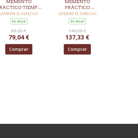
MEMENTO
MEMENTO
RÁCTICO TIEMPO
PRÁCTICO
DE TRABAJO 2026-
SALARIO Y
LEFEBVRE EL DERECHO
LEFEBVRE EL DERECHO
2027
NÓMINA 2026
En stock
En stock
83,20 €
144,56 €
79,04 €
137,33 €
Comprar
Comprar