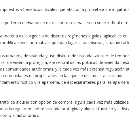
impuestos y beneficios fiscales que afectan a propietarios e inquilinos,
que pudieran derivarse de estos contratos, ya sea en sede judicial o med
 materia es la vigencia de distintos regímenes legales, aplicables en
s modificaciones normativas que dan lugar a los mismos, situando al l
os urbanos, de vivienda y uso distinto de vivienda -alquiler de tempo
iler de vivienda protegida, eje central de las políticas de vivienda des
ntas comunidades autónomas; y la cada vez más extensa regulación aut
as comunidades de propietarios en las que se ubican estas viviendas.
damiento rústico y la aparcería, de especial interés para las aparcer
ntrato de alquiler con opción de compra, figura cada vez más utiliza
 la regulación sobre vivienda protegida y alquiler turístico y la fis
l como al autonómico.