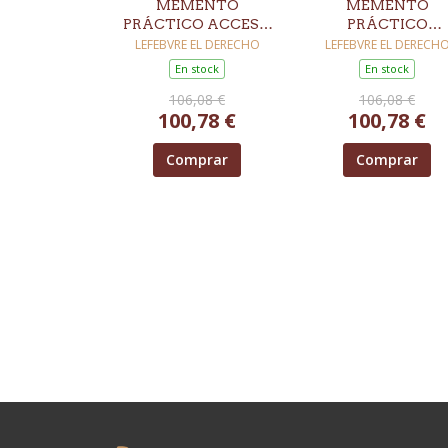
MEMENTO
MEMENTO
PRÁCTICO ACCESO
PRÁCTICO
A LA ABOGACÍA Y
EJERCICIO
LEFEBVRE EL DERECHO
LEFEBVRE EL DERECH
LA PROCURA 2027
PROFESIONAL D
En stock
En stock
LA ABOGACÍA Y 
106,08 €
106,08 €
PROCURA 2027
100,78 €
100,78 €
Comprar
Comprar