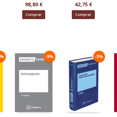
98,80 €
42,75 €
Comprar
Comprar
5%
-5%
-5%