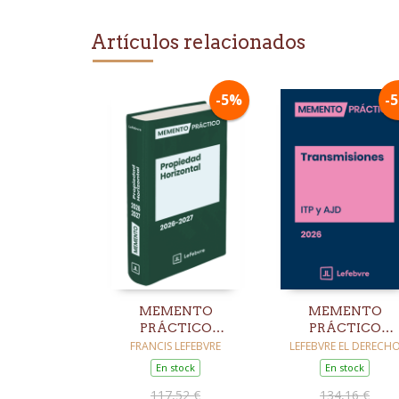
Artículos relacionados
-5%
-
MEMENTO
MEMENTO
PRÁCTICO
PRÁCTICO
PROPIEDAD
TRANSMISIONE
FRANCIS LEFEBVRE
LEFEBVRE EL DERECH
HORIZONTAL 2026-
(ITP Y AJD) 2026
En stock
En stock
2027
117,52 €
134,16 €