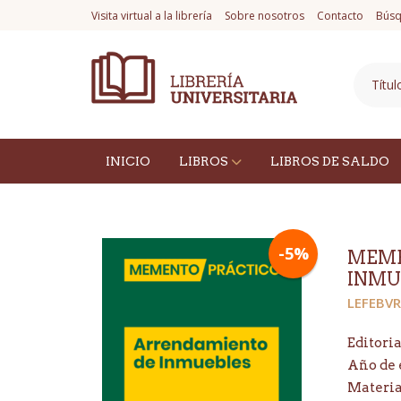
Visita virtual a la librería
Sobre nosotros
Contacto
Búsq
INICIO
LIBROS
LIBROS DE SALDO
-5%
MEME
INMU
LEFEBVR
Editoria
Año de 
Materi