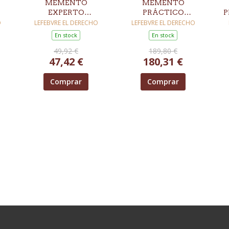
MEMENTO
MEMENTO
EXPERTO
PRÁCTICO
P
EXTRANJERÍA (7ª
IMPUESTO SOBRE
O
LEFEBVRE EL DERECHO
LEFEBVRE EL DERECHO
E
EDICIÓN)
SOCIEDADES 2026
En stock
En stock
LA
49,92 €
189,80 €
47,42 €
180,31 €
Comprar
Comprar