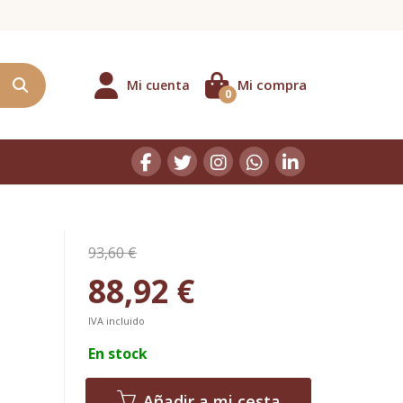
Mi compra
Mi cuenta
0
93,60 €
88,92 €
IVA incluido
En stock
Añadir a mi cesta