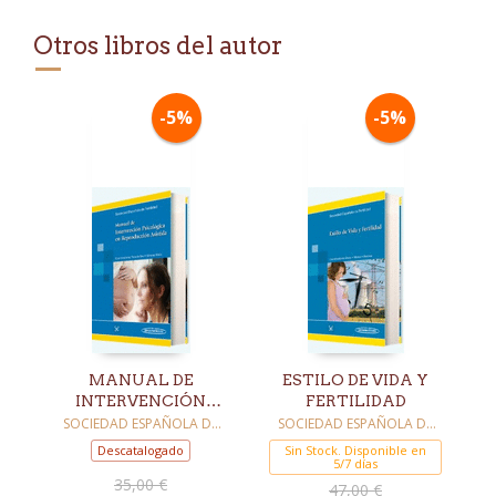
Otros libros del autor
-5%
-5%
MANUAL DE
ESTILO DE VIDA Y
INTERVENCIÓN
FERTILIDAD
PSICOLÓGICA EN
SOCIEDAD ESPAÑOLA DE
SOCIEDAD ESPAÑOLA DE
FERTILIDAD
FERTILIDAD
REPRODUCCIÓN
Descatalogado
Sin Stock. Disponible en
ASISTIDA
5/7 días
35,00 €
47,00 €