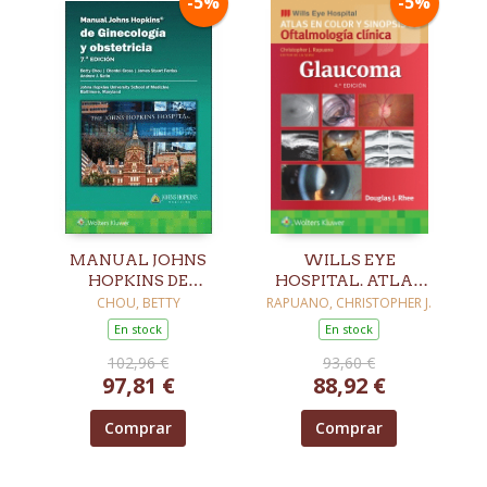
-5%
-5%
MANUAL JOHNS
WILLS EYE
HOPKINS DE
HOSPITAL. ATLAS
GINECOLOGÍA Y
EN COLOR Y
CHOU, BETTY
RAPUANO, CHRISTOPHER J.
OBSTETRICIA. 7ª ED.
SINOPSIS DE
En stock
En stock
OFTALMOLOGIA
102,96 €
93,60 €
CLINICA.
97,81 €
88,92 €
GLAUCOMA. 4ª ED.
Comprar
Comprar