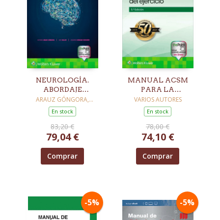
NEUROLOGÍA.
MANUAL ACSM
ABORDAJE
PARA LA
PRÁCTICO BASADO
VALORACIÓN Y
ARAUZ GÓNGORA,
VARIOS AUTORES
ANTONIO
EN SÍNDROMES
PRESCRIPCIÓN DEL
En stock
En stock
CLÍNICOS
EJERCICIO. 5ª ED.
83,20 €
78,00 €
79,04 €
74,10 €
Comprar
Comprar
-5%
-5%