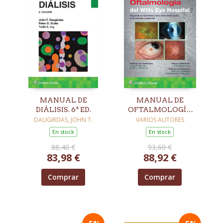
MANUAL DE
MANUAL DE
DIÁLISIS. 6ª ED.
OFTALMOLOGÍA
DEL WILLS EYE
DAUGIRDAS, JOHN T.
VARIOS AUTORES
HOSPITAL. 9ª ED.
En stock
En stock
88,40 €
93,60 €
83,98 €
88,92 €
Comprar
Comprar