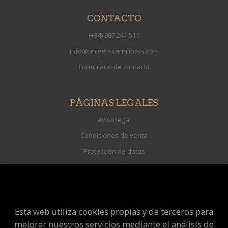
CONTACTO
(+34) 987 241 511
info@universitarialibros.com
Formulario de contacto
PÁGINAS LEGALES
Aviso legal
Condiciones de venta
Protección de datos
Política de Cookies
ATENCIÓN AL CLIENTE
Esta web utiliza cookies propias y de terceros para
Quiénes somos
mejorar nuestros servicios mediante el análisis de