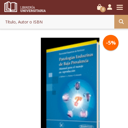
0
-5%