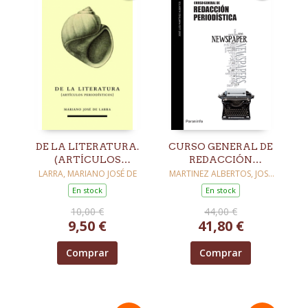
DE LA LITERATURA.
CURSO GENERAL DE
(ARTÍCULOS
REDACCIÓN
PERIODÍSTICOS)
PERIODÍSTICA
LARRA, MARIANO JOSÉ DE
MARTINEZ ALBERTOS, JOSE
LUIS
En stock
En stock
10,00 €
44,00 €
9,50 €
41,80 €
Comprar
Comprar