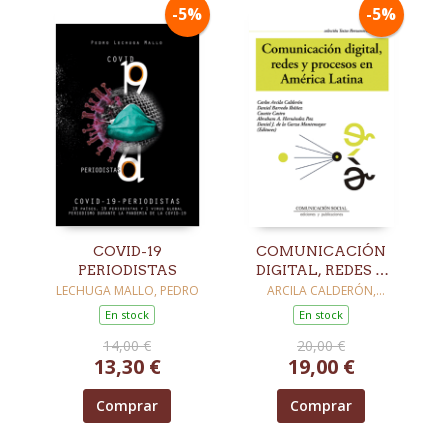
-5%
-5%
COVID-19
COMUNICACIÓN
PERIODISTAS
DIGITAL, REDES Y
PROCESOS EN
LECHUGA MALLO, PEDRO
ARCILA CALDERÓN,
CARLOS / BARREDO
AMÉRICA LATINA
En stock
En stock
IBÁÑEZ, DANIEL / CASTRO,
COSETTE / HERNÁNDEZ
14,00 €
20,00 €
PAZ, ABRAHAM / DE LA
13,30 €
19,00 €
GARZA MONTEMAYOR,
DANIEL
Comprar
Comprar