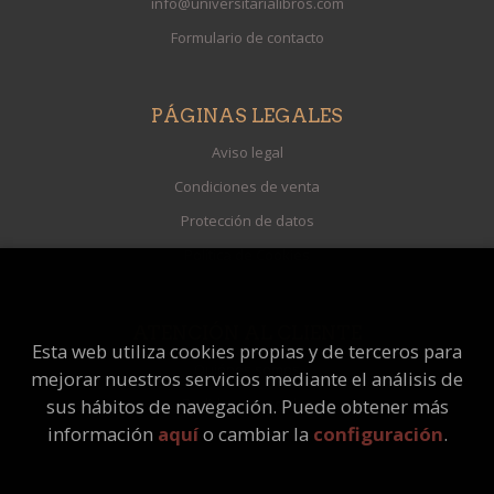
info@universitarialibros.com
Formulario de contacto
PÁGINAS LEGALES
Aviso legal
Condiciones de venta
Protección de datos
Política de Cookies
ATENCIÓN AL CLIENTE
Esta web utiliza cookies propias y de terceros para
Quiénes somos
mejorar nuestros servicios mediante el análisis de
Pedidos especiales
sus hábitos de navegación. Puede obtener más
información
aquí
o cambiar la
configuración
.