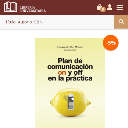
0
-5%