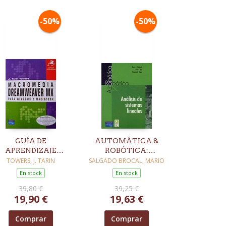
-50%
-50%
GUÍA DE
AUTOMÁTICA &
APRENDIZAJE
ROBÓTICA:
MACROMEDIA
ANÁLISIS DE
TOWERS, J. TARIN
SALGADO BROCAL, MARIO
DREAMWEAVER
SISTEMAS
En stock
En stock
MX 2004 PARA
LINEALES
39,80 €
39,25 €
WINDOWS Y
19,90 €
19,63 €
MACINTOSH
Comprar
Comprar