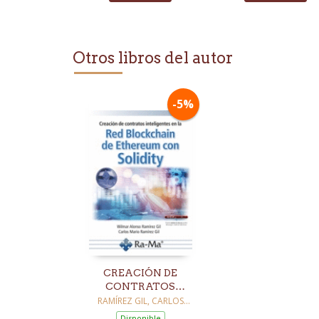
Otros libros del autor
-5%
CREACIÓN DE
CONTRATOS
INTELIGENTES EN
RAMÍREZ GIL, CARLOS
MARIO
LA RED
Disponible