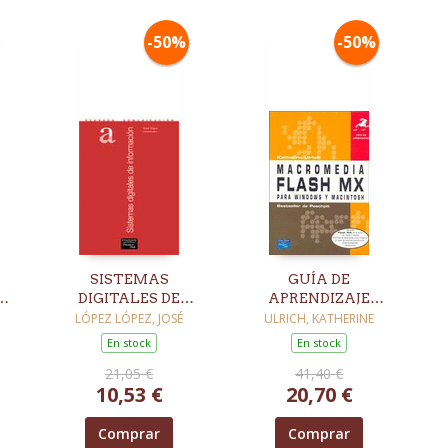
-50%
-50%
SISTEMAS
GUÍA DE
N
DIGITALES DE
APRENDIZAJE
ÓN
INFORMACIÓN
MACROMEDIA
LÓPEZ LÓPEZ, JOSÉ
ULRICH, KATHERINE
FLASH PARA
En stock
En stock
WINDOWS Y
21,05 €
41,40 €
MACINTOSH
10,53 €
20,70 €
Comprar
Comprar