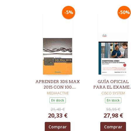
-5%
-50%
APRENDER 3DS MAX
GUÍA OFICIAL
2015 CON 100
PARA EL EXAME
EJERCICIOS
DE CERTIFICACI
MEDIAACTIVE
CISCO SYSTEM
PRÁCTICOS
CCENT/CCNA
En stock
En stock
ICND1 2ª EED
21,40 €
55,95 €
20,33 €
27,98 €
Comprar
Comprar