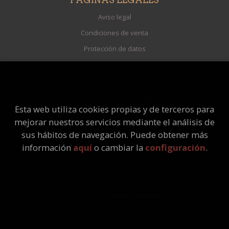
Aviso legal
Condiciones de venta
Protección de datos
Política de Cookies
ATENCIÓN AL CLIENTE
Esta web utiliza cookies propias y de terceros para
Quiénes somos
mejorar nuestros servicios mediante el análisis de
Pedidos especiales
sus hábitos de navegación. Puede obtener más
información
aquí
o cambiar la
configuración
.
2026 ©
Librería Universitaria
. Todos los Derechos
Reservados |
Grupo Trevenque
Este proyecto ha recibido una ayuda extraordinaria del Ministerio
de Cultura y Deporte