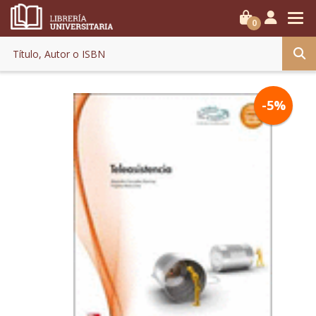
0
-5%