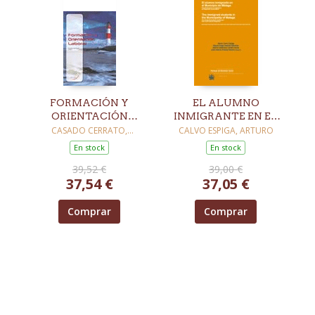
FORMACIÓN Y
EL ALUMNO
ORIENTACIÓN
INMIGRANTE EN EL
LABORAL
MUNICIPIO DE
CASADO CERRATO,
CALVO ESPIGA, ARTURO
FRANCISCO LUIS
MÁLAGA
En stock
En stock
39,52 €
39,00 €
37,54 €
37,05 €
Comprar
Comprar