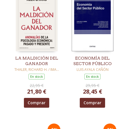
LA MALDICIÓN DEL
ECONOMÍA DEL
GANADOR
SECTOR PÚBLICO
THALER, RICHARD H. / IMAS,
LUIS AYALA CAÑÓN
ALEX O.
En stock
En stock
22,95 €
29,95 €
21,80 €
28,45 €
Comprar
Comprar