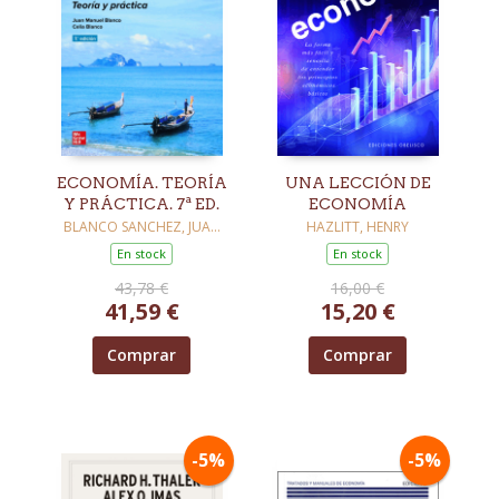
ECONOMÍA. TEORÍA
UNA LECCIÓN DE
Y PRÁCTICA. 7ª ED.
ECONOMÍA
BLANCO SANCHEZ, JUAN
HAZLITT, HENRY
MANUEL
En stock
En stock
43,78 €
16,00 €
41,59 €
15,20 €
Comprar
Comprar
-5%
-5%