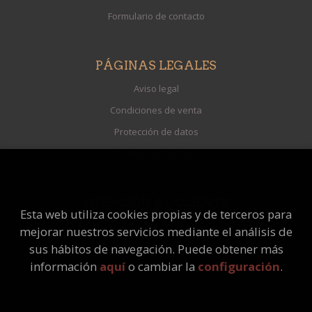
Formulario de contacto
PÁGINAS LEGALES
Aviso legal
Condiciones de venta
Protección de datos
Política de Cookies
ATENCIÓN AL CLIENTE
Esta web utiliza cookies propias y de terceros para
Quiénes somos
mejorar nuestros servicios mediante el análisis de
Pedidos especiales
sus hábitos de navegación. Puede obtener más
información
aquí
o cambiar la
configuración
.