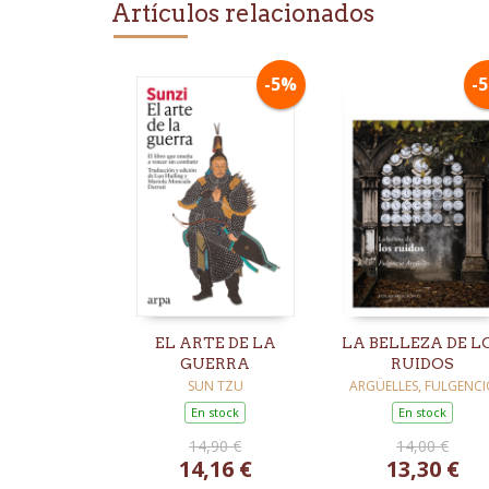
Artículos relacionados
-5%
-
EL ARTE DE LA
LA BELLEZA DE L
GUERRA
RUIDOS
SUN TZU
ARGÜELLES, FULGENCI
En stock
En stock
14,90 €
14,00 €
14,16 €
13,30 €