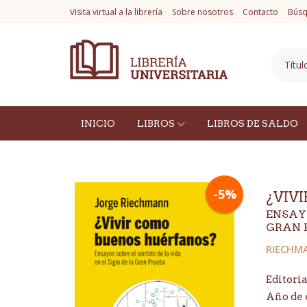
Visita virtual a la librería
Sobre nosotros
Contacto
Búsq
INICIO
LIBROS
LIBROS DE SALDO
-5%
¿VIV
ENSAYO
GRAN 
RIECHM
Editoria
Año de 