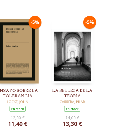
-5%
-5%
NSAYO SOBRE LA
LA BELLEZA DE LA
TOLERANCIA
TEORÍA
LOCKE, JOHN
CARRERA, PILAR
En stock
En stock
12,00 €
14,00 €
11,40 €
13,30 €