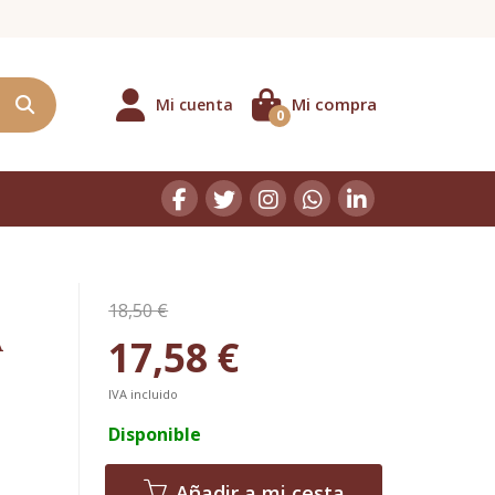
Mi compra
Mi cuenta
0
18,50 €
17,58 €
A
IVA incluido
Disponible
Añadir a mi cesta