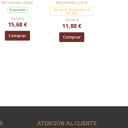
LEOPOLD
PRUEBA
RIECHMANN, JORGE
RIECHMANN, JORGE
Disponible
Sin Stock. Disponible en
5/7 días
16,50 €
12,50 €
15,68 €
11,88 €
Comprar
Comprar
S
ATENCIÓN AL CLIENTE