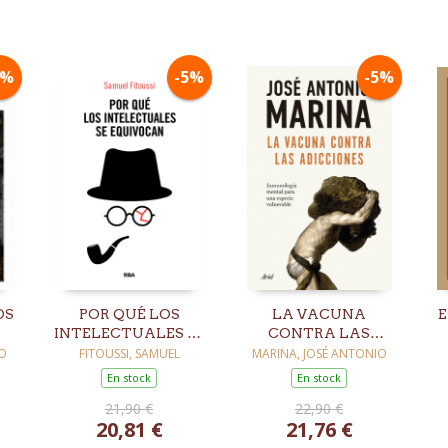
5%
-5%
-5%
OS
POR QUÉ LOS
LA VACUNA
E
INTELECTUALES SE
CONTRA LAS
EQUIVOCAN
ADICCIONES
O
FITOUSSI, SAMUEL
MARINA, JOSÉ ANTONIO
En stock
En stock
21,90 €
22,90 €
20,81 €
21,76 €