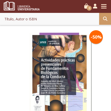
0
-50%