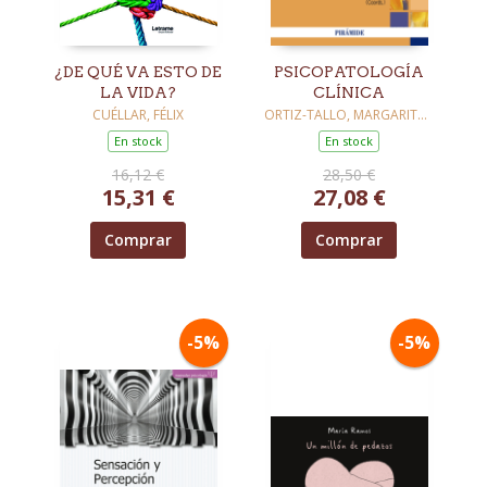
¿DE QUÉ VA ESTO DE
PSICOPATOLOGÍA
LA VIDA?
CLÍNICA
CUÉLLAR, FÉLIX
ORTIZ-TALLO, MARGARITA /
IZQUIERDO PLIEGO,
En stock
En stock
BEATRIZ
16,12 €
28,50 €
15,31 €
27,08 €
Comprar
Comprar
-5%
-5%