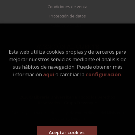
Condiciones de venta
Protección de datos
Política de Cookies
ATENCIÓN AL CLIENTE
Esta web utiliza cookies propias y de terceros para
Quiénes somos
mejorar nuestros servicios mediante el análisis de
Pedidos especiales
sus hábitos de navegación. Puede obtener más
información
aquí
o cambiar la
configuración
.
2026 ©
Librería Universitaria
. Todos los Derechos
Reservados |
Grupo Trevenque
Este proyecto ha recibido una ayuda extraordinaria del Ministerio
de Cultura y Deporte
Aceptar cookies