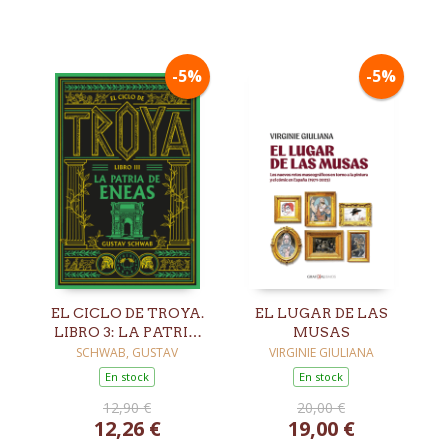
-5%
-5%
EL CICLO DE TROYA.
EL LUGAR DE LAS
LIBRO 3: LA PATRIA
MUSAS
DE ENEAS
SCHWAB, GUSTAV
VIRGINIE GIULIANA
En stock
En stock
12,90 €
20,00 €
12,26 €
19,00 €