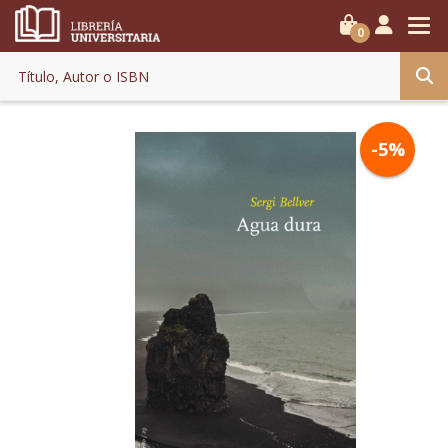
0
-5%