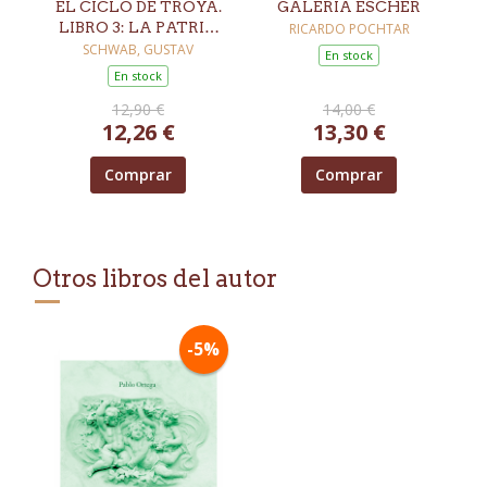
EL CICLO DE TROYA.
GALERÍA ESCHER
LIBRO 3: LA PATRIA
RICARDO POCHTAR
DE ENEAS
SCHWAB, GUSTAV
En stock
En stock
12,90 €
14,00 €
12,26 €
13,30 €
Comprar
Comprar
Otros libros del autor
-5%