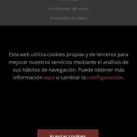
Condiciones de venta
Protección de datos
Política de Cookies
ATENCIÓN AL CLIENTE
Esta web utiliza cookies propias y de terceros para
Quiénes somos
mejorar nuestros servicios mediante el análisis de
Pedidos especiales
sus hábitos de navegación. Puede obtener más
información
aquí
o cambiar la
configuración
.
2026 ©
Librería Universitaria
. Todos los Derechos
Reservados |
Grupo Trevenque
Este proyecto ha recibido una ayuda extraordinaria del Ministerio
de Cultura y Deporte
Aceptar cookies