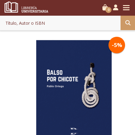
0
-5%