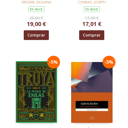
VIRGINIE GIULIANA
CONRAD, JOSEPH
En stock
En stock
20,00 €
17,90 €
19,00 €
17,01 €
Comprar
Comprar
-5%
-5%