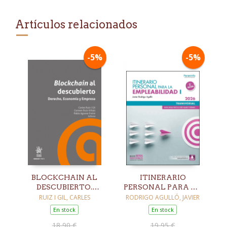
Artículos relacionados
-5%
-5%
BLOCKCHAIN AL
ITINERARIO
DESCUBIERTO.
PERSONAL PARA LA
DERECHO,
EMPLEABILIDAD I
RUIZ I GIL, CARLES
RODRIGO AGULLÓ, JAVIER
ECONOMÍA Y
(EDICIÓN 2026)
En stock
En stock
EMPRESA
18,90 €
19,95 €