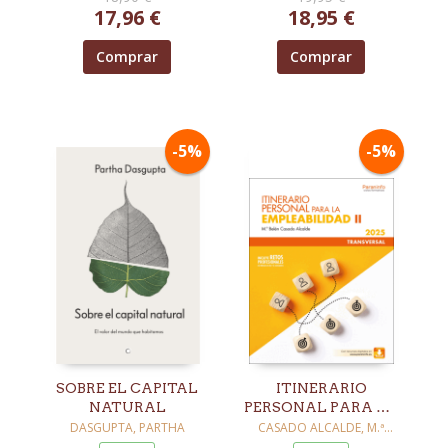
17,96 €
18,95 €
Comprar
Comprar
-5%
-5%
SOBRE EL CAPITAL
ITINERARIO
NATURAL
PERSONAL PARA LA
EMPLEABILIDAD II
DASGUPTA, PARTHA
CASADO ALCALDE, M.ª
BELÉN