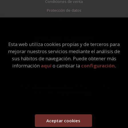
Condiciones de venta
Protección de datos
Política de Cookies
ATENCIÓN AL CLIENTE
Esta web utiliza cookies propias y de terceros para
Quiénes somos
mejorar nuestros servicios mediante el análisis de
Pedidos especiales
sus hábitos de navegación. Puede obtener más
información
aquí
o cambiar la
configuración
.
2026 ©
Librería Universitaria
. Todos los Derechos
Reservados |
Grupo Trevenque
Este proyecto ha recibido una ayuda extraordinaria del Ministerio
de Cultura y Deporte
Aceptar cookies