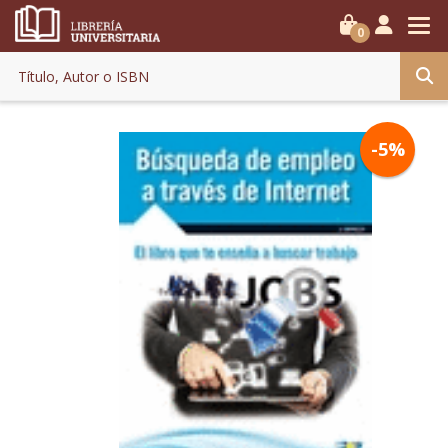
0
-5%