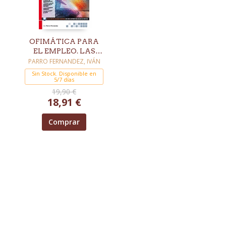
OFIMÁTICA PARA
EL EMPLEO. LAS
HERRAMIENTAS
PARRO FERNANDEZ, IVÁN
NECESARIAS PARA
Sin Stock. Disponible en
LA BÚSQUEDA DE
5/7 días
TRABAJO
19,90 €
18,91 €
Comprar