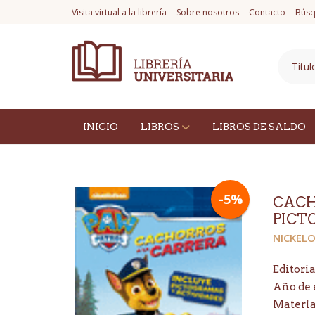
Visita virtual a la librería
Sobre nosotros
Contacto
Búsq
INICIO
LIBROS
LIBROS DE SALDO
-5%
CACH
PICT
NICKEL
Editoria
Año de 
Materi