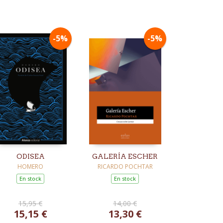
-5%
-5%
ODISEA
GALERÍA ESCHER
HOMERO
RICARDO POCHTAR
En stock
En stock
15,95 €
14,00 €
15,15 €
13,30 €