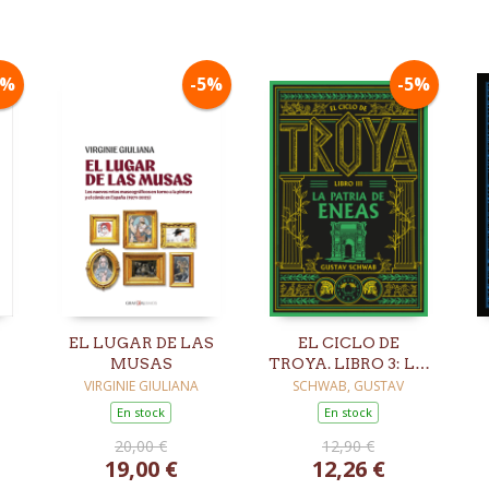
5%
-5%
-5%
EL LUGAR DE LAS
EL CICLO DE
MUSAS
TROYA. LIBRO 3: LA
PATRIA DE ENEAS
VIRGINIE GIULIANA
SCHWAB, GUSTAV
En stock
En stock
20,00 €
12,90 €
19,00 €
12,26 €