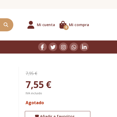
Mi compra
Mi cuenta
0
7,95 €
7,55 €
IVA incluido
Agotado
Añadir a favoritos