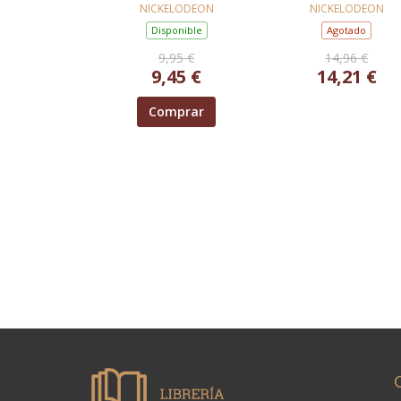
PATROL. PRIMERAS
PATROL. LIBRO
NICKELODEON
NICKELODEON
LECTURAS)
REGALO)
Disponible
Agotado
9,95 €
14,96 €
9,45 €
14,21 €
Comprar