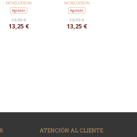
ENCUENTRA
LA PATRULLA
NICKELODEON
NICKELODEON
CANINA! (PAW
Agotado
Agotado
PATROL.
13,95 €
13,95 €
RECOPILATORIO)
13,25 €
13,25 €
S
ATENCIÓN AL CLIENTE