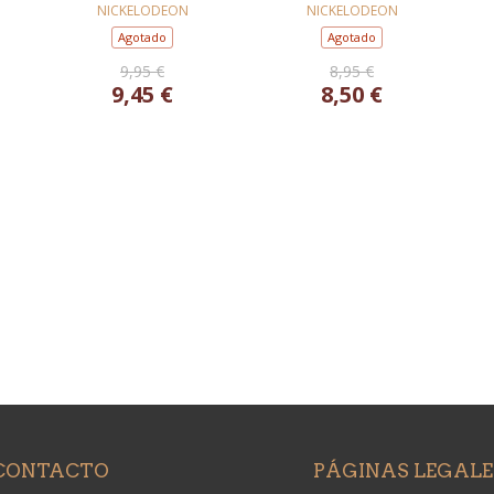
BOMBERO (PAW
PATROL. PRIMERAS
NICKELODEON
NICKELODEON
PATROL. PRIMERAS
LECTURAS)
Agotado
Agotado
LECTURAS)
9,95 €
8,95 €
9,45 €
8,50 €
CONTACTO
PÁGINAS LEGALE