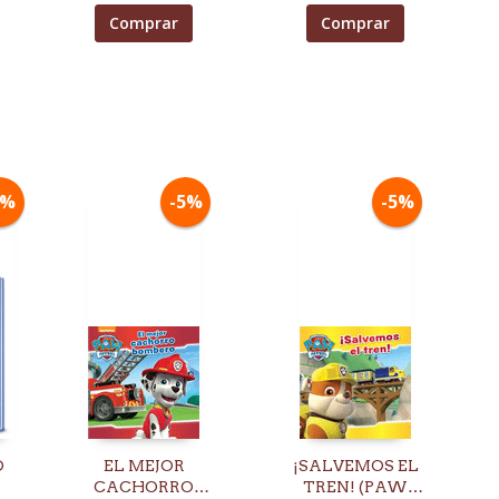
Comprar
Comprar
5%
-5%
-5%
O
EL MEJOR
¡SALVEMOS EL
CACHORRO
TREN! (PAW