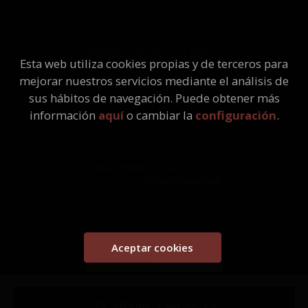
Política de Cookies
ATENCIÓN AL CLIENTE
Esta web utiliza cookies propias y de terceros para
Quiénes somos
mejorar nuestros servicios mediante el análisis de
Pedidos especiales
sus hábitos de navegación. Puede obtener más
información
aquí
o cambiar la
configuración
.
2026 ©
Librería Universitaria
. Todos los Derechos
Reservados |
Grupo Trevenque
Este proyecto ha recibido una ayuda extraordinaria del Ministerio
de Cultura y Deporte
Aceptar cookies
Añadir a mi cesta