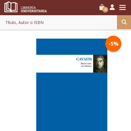
0
-5%