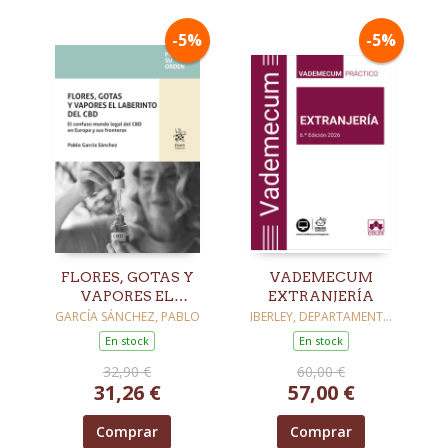
-5%
-5%
FLORES, GOTAS Y
VADEMECUM
VAPORES EL
EXTRANJERÍA
LABERINTO DEL
GARCÍA SÁNCHEZ, PABLO
IBERLEY, DEPARTAMENTO
DE DOCUMENTACIÓN
CBD. EL CONFUSO
En stock
En stock
MUNDO LEGAL DEL
32,90 €
60,00 €
CBD EN EUROPA Y
31,26 €
57,00 €
SUS FRONTERAS
Comprar
Comprar