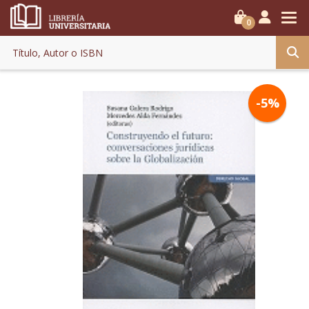
0
-5%