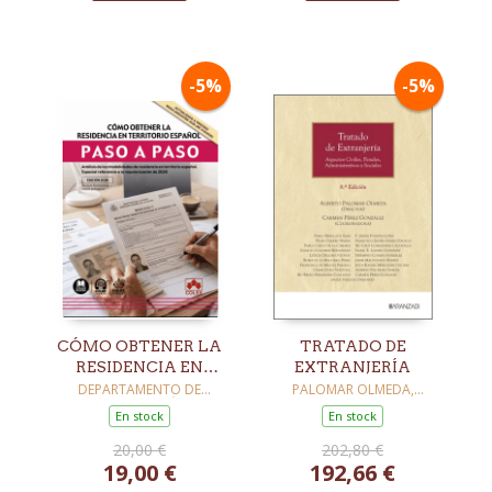
-5%
-5%
CÓMO OBTENER LA
TRATADO DE
RESIDENCIA EN
EXTRANJERÍA
TERRITORIO
DEPARTAMENTO DE
PALOMAR OLMEDA,
DOCUMENTACIÓN DE
ALBERTO
ESPAÑOL. PASO A
En stock
En stock
IBERLEY
PASO
20,00 €
202,80 €
19,00 €
192,66 €