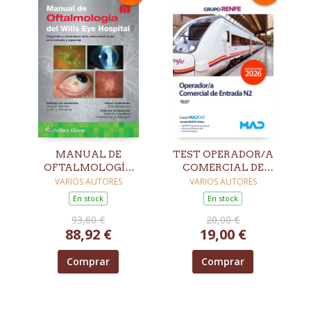
MANUAL DE
TEST OPERADOR/A
OFTALMOLOGÍA
COMERCIAL DE
DEL WILLS EYE
ENTRADA N2 GRUPO
VARIOS AUTORES
VARIOS AUTORES
HOSPITAL. 9ª ED.
RENFE
En stock
En stock
93,60 €
20,00 €
88,92 €
19,00 €
Comprar
Comprar