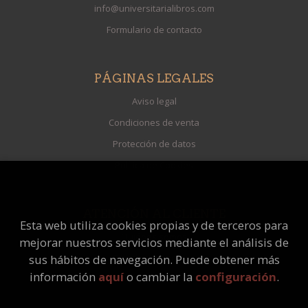
info@universitarialibros.com
Formulario de contacto
PÁGINAS LEGALES
Aviso legal
Condiciones de venta
Protección de datos
Política de Cookies
ATENCIÓN AL CLIENTE
Esta web utiliza cookies propias y de terceros para
Quiénes somos
mejorar nuestros servicios mediante el análisis de
Pedidos especiales
sus hábitos de navegación. Puede obtener más
información
aquí
o cambiar la
configuración
.