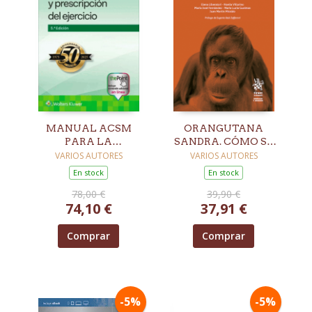
MANUAL ACSM
ORANGUTANA
PARA LA
SANDRA. CÓMO SE
VALORACIÓN Y
GESTÓ LA
VARIOS AUTORES
VARIOS AUTORES
PRESCRIPCIÓN DEL
DECLARACIÓN DE
En stock
En stock
EJERCICIO. 5ª ED.
PERSONA NO-
78,00 €
39,90 €
HUMANA
74,10 €
37,91 €
Comprar
Comprar
-5%
-5%