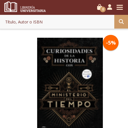
0
-5%