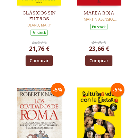
CLÁSICOS SIN
MAREA ROJA
FILTROS
MARTÍN ASENSIO,
GUSTAVO
BEARD, MARY
En stock
En stock
22,90 €
24,90 €
21,76 €
23,66 €
Comprar
Comprar
-5%
-5%