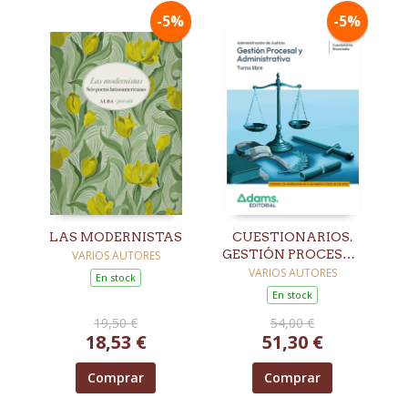
-5%
-5%
LAS MODERNISTAS
CUESTIONARIOS.
GESTIÓN PROCESAL
VARIOS AUTORES
Y ADMINISTRATIVA.
VARIOS AUTORES
En stock
TURNO LIBRE
En stock
19,50 €
54,00 €
18,53 €
51,30 €
Comprar
Comprar