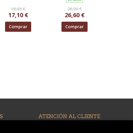
CONCEPCIÓN
18,00 €
28,00 €
17,10 €
26,60 €
Comprar
Comprar
S
ATENCIÓN AL CLIENTE
Quiénes somos