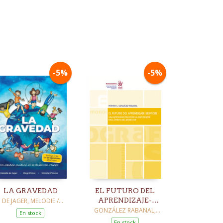
-5%
-5%
LA GRAVEDAD
EL FUTURO DEL
APRENDIZAJE-
DE JAGER, MELODIE /
IMOV, OLEG / EFIMOVA,
SERVICIO
GONZÁLEZ RABANAL,
En stock
VICTORIA
MIRYAM DE LA
En stock