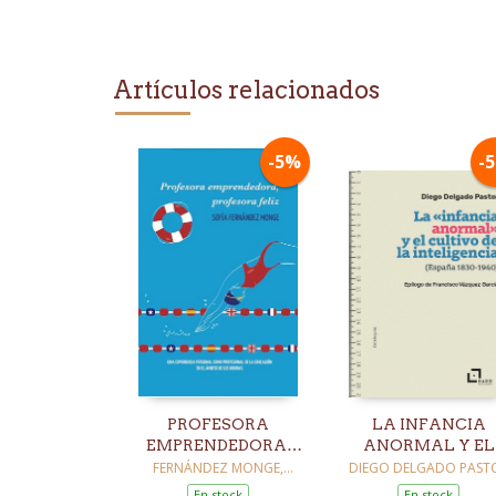
Artículos relacionados
-5%
-
PROFESORA
LA INFANCIA
EMPRENDEDORA,
ANORMAL Y EL
PROFESORA FELIZ
CULTIVO DE LA
FERNÁNDEZ MONGE,
DIEGO DELGADO PAST
SOFÍA
INTELIGENCIA
En stock
En stock