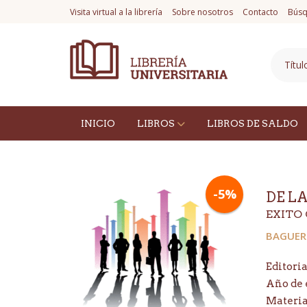
Visita virtual a la librería
Sobre nosotros
Contacto
Búsq
INICIO
LIBROS
LIBROS DE SALDO
-5%
DE L
EXITO 
BAGUER
Editoria
Año de 
Materi