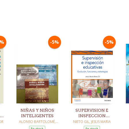
5%
-5%
-5%
NIÑAS Y NIÑOS
SUPERVISION E
INTELIGENTES
INSPECCION
EF
EDUCATIVAS
OR
ALONSO BARTOLOMÉ,
NIETO GIL, JESUS MARIA
JOSÉ RAMÓN
En stock
En stock