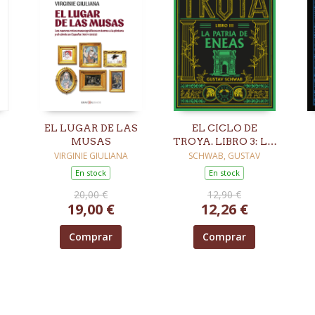
EL LUGAR DE LAS
EL CICLO DE
MUSAS
TROYA. LIBRO 3: LA
PATRIA DE ENEAS
VIRGINIE GIULIANA
SCHWAB, GUSTAV
En stock
En stock
20,00 €
12,90 €
19,00 €
12,26 €
Comprar
Comprar