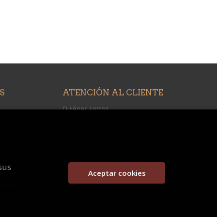
S
ATENCIÓN AL CLIENTE
Quiénes somos
Pedidos especiales
sus
Aceptar cookies
enque
porte