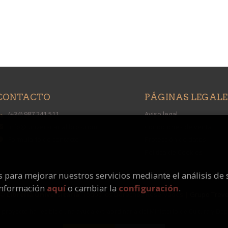
CONTACTO
PÁGINAS LEGALE
(+34) 987 241 511
Aviso legal
info@universitarialibros.com
Condiciones de venta
Formulario de contacto
Protección de datos
Política de Cookies
os para mejorar nuestros servicios mediante el análisis de 
información
aquí
o cambiar la
configuración
.
 ©
Librería Universitaria
. Todos los Derechos Reservados |
Grupo Trev
 proyecto ha recibido una ayuda extraordinaria del Ministerio de Cultura y De