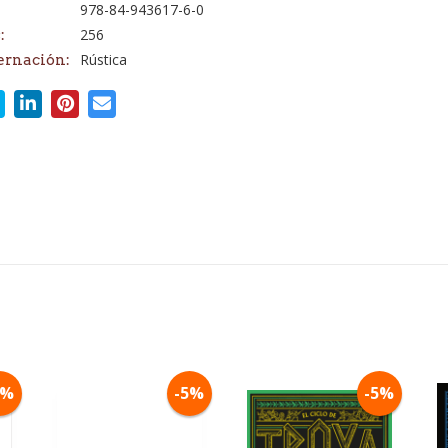
978-84-943617-6-0
256
:
Rústica
ernación:
5%
-5%
-5%