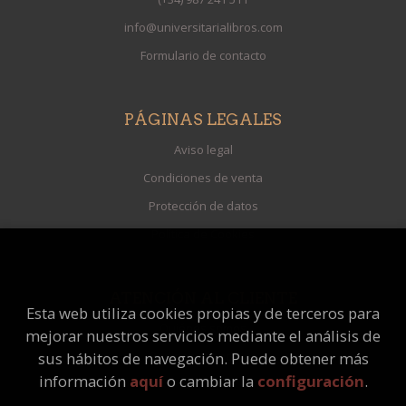
info@universitarialibros.com
Formulario de contacto
PÁGINAS LEGALES
Aviso legal
Condiciones de venta
Protección de datos
Política de Cookies
ATENCIÓN AL CLIENTE
Esta web utiliza cookies propias y de terceros para
Quiénes somos
mejorar nuestros servicios mediante el análisis de
Pedidos especiales
sus hábitos de navegación. Puede obtener más
información
aquí
o cambiar la
configuración
.