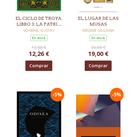
EL CICLO DE TROYA.
EL LUGAR DE LAS
LIBRO 3: LA PATRIA
MUSAS
DE ENEAS
SCHWAB, GUSTAV
VIRGINIE GIULIANA
En stock
En stock
12,90 €
20,00 €
12,26 €
19,00 €
Comprar
Comprar
-5%
-5%