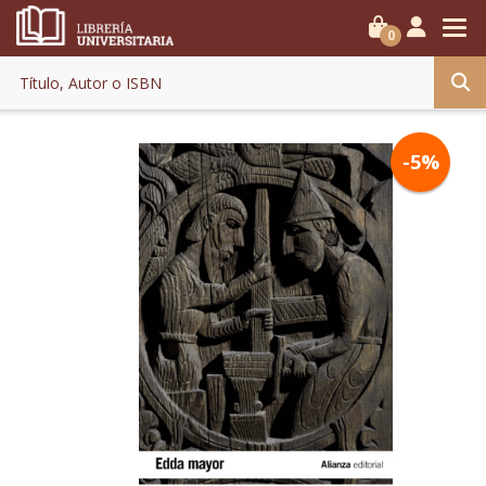
0
-5%