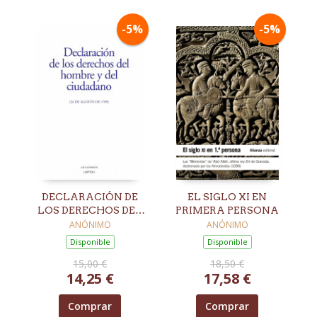
-5%
-5%
DECLARACIÓN DE
EL SIGLO XI EN
LOS DERECHOS DEL
PRIMERA PERSONA
HOMBRE Y DEL
ANÓNIMO
ANÓNIMO
CIUDADANO
Disponible
Disponible
15,00 €
18,50 €
14,25 €
17,58 €
Comprar
Comprar