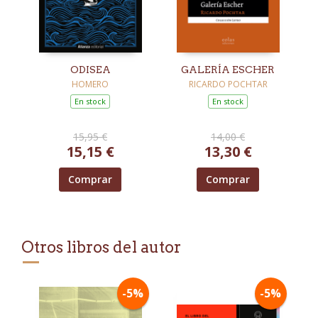
ODISEA
GALERÍA ESCHER
HOMERO
RICARDO POCHTAR
En stock
En stock
15,95 €
14,00 €
15,15 €
13,30 €
Comprar
Comprar
Otros libros del autor
-5%
-5%