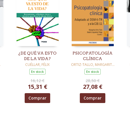
¿DE QUÉ VA ESTO
PSICOPATOLOGÍA
DE LA VIDA?
CLÍNICA
DA
CUÉLLAR, FÉLIX
ORTIZ-TALLO, MARGARITA
/ IZQUIERDO PLIEGO,
En stock
En stock
BEATRIZ
/
16,12 €
28,50 €
15,31 €
27,08 €
A
LOS
Comprar
Comprar