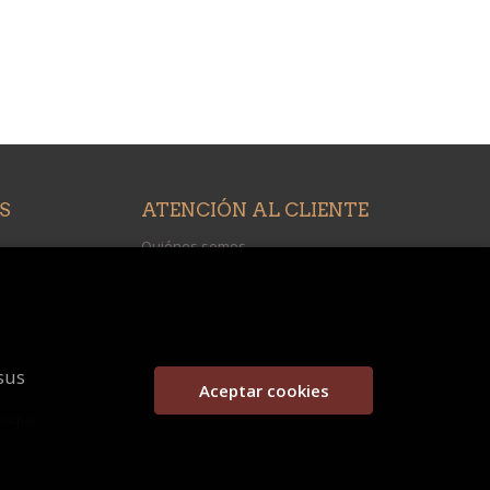
S
ATENCIÓN AL CLIENTE
Quiénes somos
Pedidos especiales
sus
Aceptar cookies
enque
porte