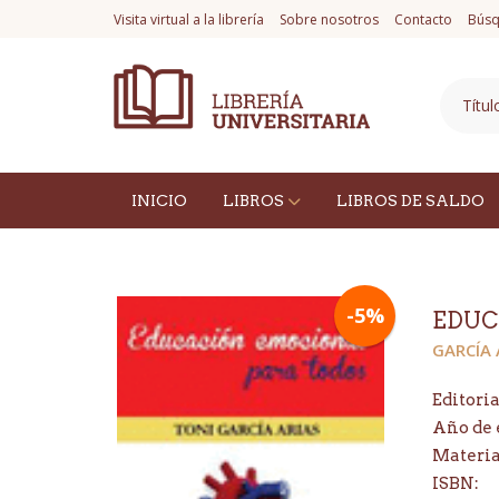
Visita virtual a la librería
Sobre nosotros
Contacto
Búsq
INICIO
LIBROS
LIBROS DE SALDO
-5%
EDUC
GARCÍA 
Editoria
Año de 
Materi
ISBN: