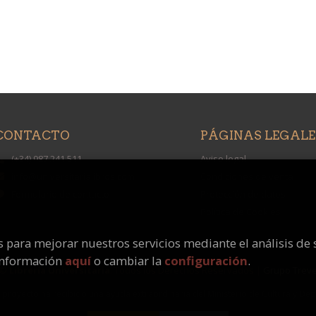
CONTACTO
PÁGINAS LEGALE
(+34) 987 241 511
Aviso legal
info@universitarialibros.com
Condiciones de venta
Formulario de contacto
Protección de datos
Política de Cookies
os para mejorar nuestros servicios mediante el análisis de 
información
aquí
o cambiar la
configuración
.
 ©
Librería Universitaria
. Todos los Derechos Reservados |
Grupo Trev
 proyecto ha recibido una ayuda extraordinaria del Ministerio de Cultura y De