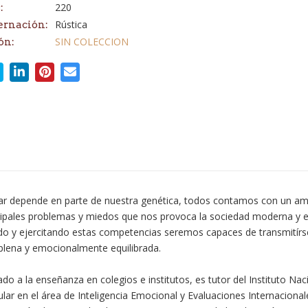
220
:
Rústica
ernación:
SIN COLECCION
ón:
zar depende en parte de nuestra genética, todos contamos con un am
cipales problemas y miedos que nos provoca la sociedad moderna y en
endo y ejercitando estas competencias seremos capaces de transmitírs
 plena y emocionalmente equilibrada.
ado a la enseñanza en colegios e institutos, es tutor del Instituto N
ar en el área de Inteligencia Emocional y Evaluaciones Internacionale