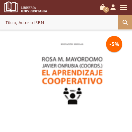
0
-5%