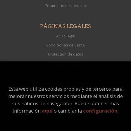
Formulario de contacto
PÁGINAS LEGALES
Aviso legal
Condiciones de venta
Protección de datos
Política de Cookies
ATENCIÓN AL CLIENTE
Esta web utiliza cookies propias y de terceros para
Quiénes somos
mejorar nuestros servicios mediante el análisis de
Pedidos especiales
sus hábitos de navegación. Puede obtener más
información
aquí
o cambiar la
configuración
.