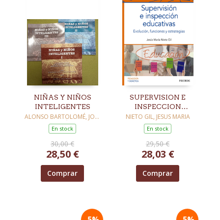
NIÑAS Y NIÑOS
SUPERVISION E
INTELIGENTES
INSPECCION
EDUCATIVAS
ALONSO BARTOLOMÉ, JOSÉ
NIETO GIL, JESUS MARIA
RAMÓN
En stock
En stock
30,00 €
29,50 €
28,50 €
28,03 €
Comprar
Comprar
-5%
-5%