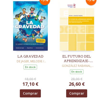
LA GRAVEDAD
EL FUTURO DEL
APRENDIZAJE-
DE JAGER, MELODIE /
EFIMOV, OLEG / EFIMOVA,
SERVICIO
GONZÁLEZ RABANAL,
En stock
VICTORIA
MIRYAM DE LA
En stock
CONCEPCIÓN
18,00 €
28,00 €
17,10 €
26,60 €
Comprar
Comprar