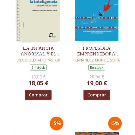
LA INFANCIA
PROFESORA
ANORMAL Y EL
EMPRENDEDORA,
CULTIVO DE LA
PROFESORA FELIZ
DIEGO DELGADO PASTOR
FERNÁNDEZ MONGE, SOFÍA
INTELIGENCIA
En stock
En stock
(ESPAÑA, 1830-1940)
19,00 €
20,00 €
18,05 €
19,00 €
Comprar
Comprar
-5%
-5%