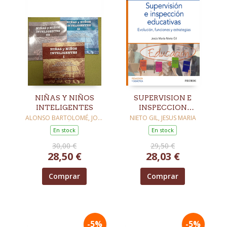
NIÑAS Y NIÑOS
SUPERVISION E
INTELIGENTES
INSPECCION
EDUCATIVAS
ALONSO BARTOLOMÉ, JOSÉ
NIETO GIL, JESUS MARIA
RAMÓN
En stock
En stock
30,00 €
29,50 €
28,50 €
28,03 €
Comprar
Comprar
-5%
-5%