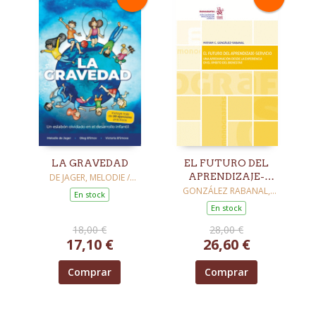
LA GRAVEDAD
EL FUTURO DEL
APRENDIZAJE-
DE JAGER, MELODIE /
EFIMOV, OLEG / EFIMOVA,
SERVICIO
GONZÁLEZ RABANAL,
En stock
VICTORIA
MIRYAM DE LA
En stock
CONCEPCIÓN
18,00 €
28,00 €
17,10 €
26,60 €
Comprar
Comprar