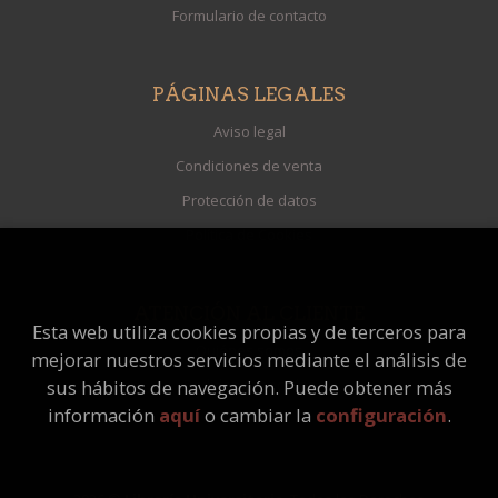
Formulario de contacto
PÁGINAS LEGALES
Aviso legal
Condiciones de venta
Protección de datos
Política de Cookies
ATENCIÓN AL CLIENTE
Esta web utiliza cookies propias y de terceros para
Quiénes somos
mejorar nuestros servicios mediante el análisis de
Pedidos especiales
sus hábitos de navegación. Puede obtener más
información
aquí
o cambiar la
configuración
.