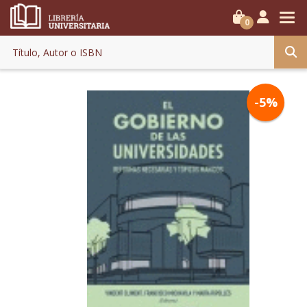
0
-5%