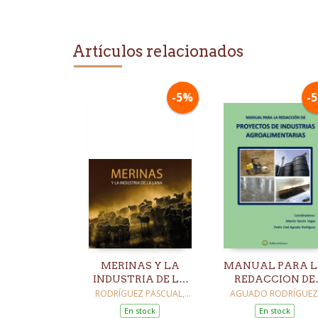
Artículos relacionados
-5%
-
MERINAS Y LA
MANUAL PARA 
INDUSTRIA DE LA
REDACCION DE
LANA
PROYECTOS DE
RODRÍGUEZ PASCUAL,
AGUADO RODRÍGUEZ
MANUEL
PEDRÓ JOSÉ / ARBIZU
INDUSTRIAS
En stock
En stock
MILAGRO, JULIA / BAYONA