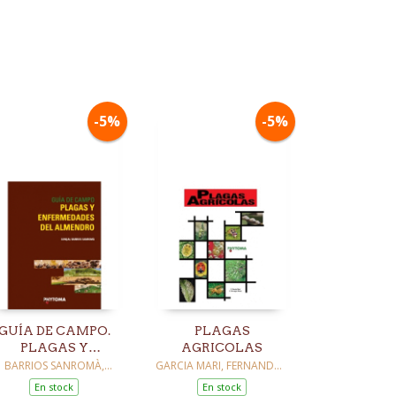
-5%
-5%
GUÍA DE CAMPO.
PLAGAS
PLAGAS Y
AGRICOLAS
ENFERMEDADES
BARRIOS SANROMÀ,
GARCIA MARI, FERNANDO /
GONÇAL
FERRAGUT PEREZ,
DEL ALMENDRO
En stock
En stock
FRANCISCO