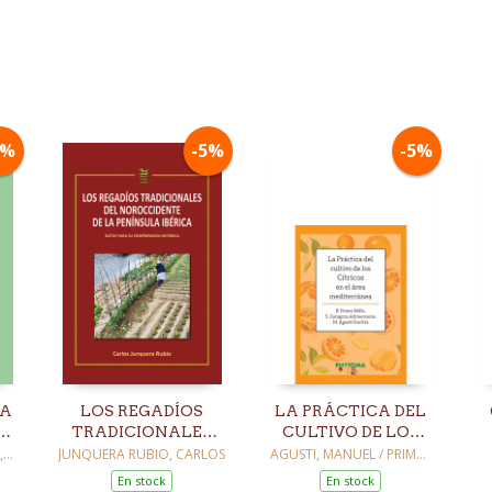
5%
-5%
-5%
LA
LOS REGADÍOS
LA PRÁCTICA DEL
TRADICIONALES
CULTIVO DE LOS
DEL
CÍTRICOS EN EL
,
JUNQUERA RUBIO, CARLOS
AGUSTI, MANUEL / PRIMO,
EDUARDO / ZARAGOZA,
NOROCCIDENTE DE
ÁREA
En stock
En stock
SALVADOR