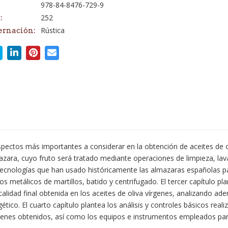
978-84-8476-729-9
252
:
Rústica
ernación:
 aspectos más importantes a considerar en la obtención de aceites de 
lmazara, cuyo fruto será tratado mediante operaciones de limpieza, la
s tecnologías que han usado históricamente las almazaras españolas par
metálicos de martillos, batido y centrifugado. El tercer capítulo pla
lidad final obtenida en los aceites de oliva vírgenes, analizando ad
o. El cuarto capítulo plantea los análisis y controles básicos reali
írgenes obtenidos, así como los equipos e instrumentos empleados para