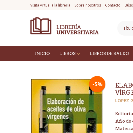
Visita virtual a la librería
Sobre nosotros
Contacto
Búsq
INICIO
LIBROS
LIBROS DE SALDO
-5%
ELAB
VÍRG
LOPEZ 
Editoria
Año de 
Materi