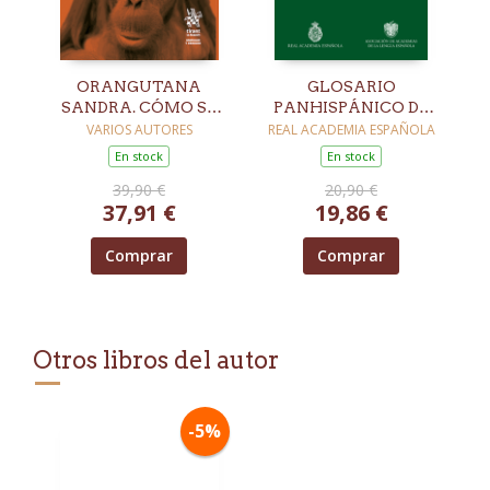
ORANGUTANA
GLOSARIO
SANDRA. CÓMO SE
PANHISPÁNICO DE
GESTÓ LA
TÉRMINOS
VARIOS AUTORES
REAL ACADEMIA ESPAÑOLA
DECLARACIÓN DE
JURÍDICOS
En stock
En stock
PERSONA NO-
39,90 €
20,90 €
HUMANA
37,91 €
19,86 €
Comprar
Comprar
Otros libros del autor
-5%