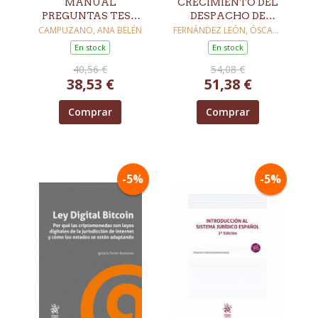
MANUAL
CRECIMIENTO DEL
PREGUNTAS TEST
DESPACHO DE
EXAMEN ACCESO A
ABOGADOS
CAMPUZANO, ANA BELÉN
FERNÁNDEZ LEÓN, ÓSCAR /
MACARIO GONZÁLEZ,
LA ABOGACIA Y LA
En stock
En stock
ARTURO / NAVARRO,
PROCURA 2027
EUGENIA / SALGADO,
40,56 €
54,08 €
DAVID
38,53 €
51,38 €
Comprar
Comprar
-5%
-5%