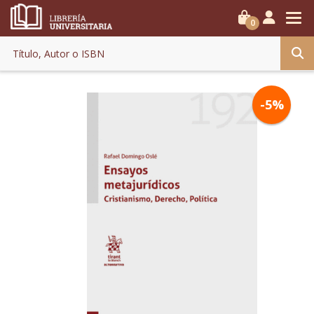
0
-5%