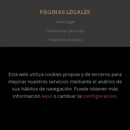
PÁGINAS LEGALES
Aviso legal
Condiciones de venta
Protección de datos
Política de Cookies
ATENCIÓN AL CLIENTE
Esta web utiliza cookies propias y de terceros para
Quiénes somos
mejorar nuestros servicios mediante el análisis de
Pedidos especiales
sus hábitos de navegación. Puede obtener más
información
aquí
o cambiar la
configuración
.
2026 ©
Librería Universitaria
. Todos los Derechos
Reservados |
Grupo Trevenque