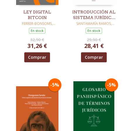
LEY DIGITAL
INTRODUCCIÓN AL
BITCOIN
SISTEMA JURÍDICO
ESPAÑOL. 2ª
FERRER-BONSOMS,
SANTAMARÍA RAMOS,
IGNACIO
FRANCISCO JOSÉ
EDICIÓN
En stock
En stock
32,90 €
29,90 €
31,26 €
28,41 €
Comprar
Comprar
-5%
-5%